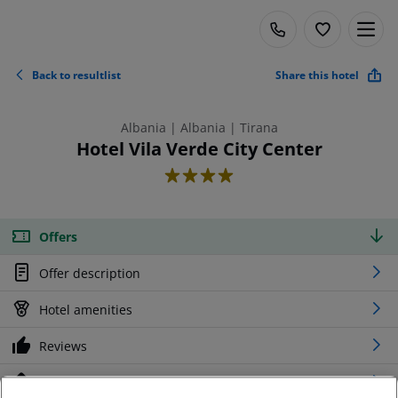
Back to resultlist
Share this hotel
Albania | Albania | Tirana
Hotel Vila Verde City Center
4
Offers
Offer description
Hotel amenities
Reviews
Location