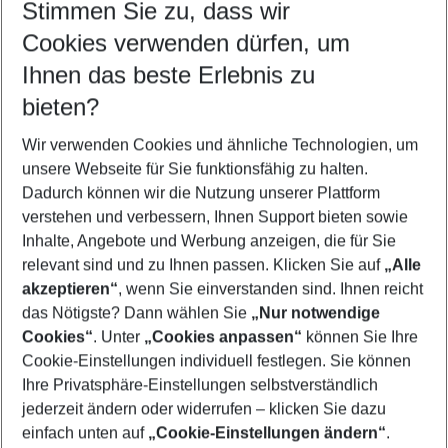
Stimmen Sie zu, dass wir
Cookies verwenden dürfen, um
Customize your offer
Find the perfect deal which suits your best
Ihnen das beste Erlebnis zu
Your departure airport
bieten?
Any airport
Wir verwenden Cookies und ähnliche Technologien, um
Select your date range
unsere Webseite für Sie funktionsfähig zu halten.
09/08/26
–
07/08/27
5-8 nights
Dadurch können wir die Nutzung unserer Plattform
Who will travel
verstehen und verbessern, Ihnen Support bieten sowie
2 adults
No children
Inhalte, Angebote und Werbung anzeigen, die für Sie
relevant sind und zu Ihnen passen. Klicken Sie auf
„Alle
Show more filter
akzeptieren“
, wenn Sie einverstanden sind. Ihnen reicht
das Nötigste? Dann wählen Sie
„Nur notwendige
Cookies“
. Unter
„Cookies anpassen“
können Sie Ihre
Cookie-Einstellungen individuell festlegen. Sie können
Ihre Privatsphäre-Einstellungen selbstverständlich
jederzeit ändern oder widerrufen – klicken Sie dazu
Footer
einfach unten auf
„Cookie-Einstellungen ändern“
.
Footer navigation