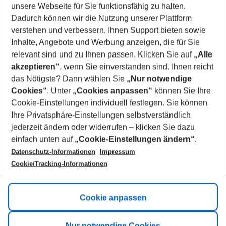
unsere Webseite für Sie funktionsfähig zu halten.
08/08/26
–
06/08/27
5-8 nights
Dadurch können wir die Nutzung unserer Plattform
Who will travel
verstehen und verbessern, Ihnen Support bieten sowie
2 adults
No children
Inhalte, Angebote und Werbung anzeigen, die für Sie
relevant sind und zu Ihnen passen. Klicken Sie auf
„Alle
Show more filter
akzeptieren“
, wenn Sie einverstanden sind. Ihnen reicht
das Nötigste? Dann wählen Sie
„Nur notwendige
Cookies“
. Unter
„Cookies anpassen“
können Sie Ihre
Cookie-Einstellungen individuell festlegen. Sie können
Ihre Privatsphäre-Einstellungen selbstverständlich
jederzeit ändern oder widerrufen – klicken Sie dazu
Footer
einfach unten auf
„Cookie-Einstellungen ändern“
.
Footer navigation
Title A
Datenschutz-Informationen
Impressum
Cookie/Tracking-Informationen
Link A
Title B
Link A
Cookie anpassen
Title C
Link A
Nur notwendige Cookies