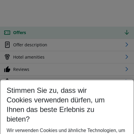
Offers
Offer description
Hotel amenities
Reviews
Location
Stimmen Sie zu, dass wir
Cookies verwenden dürfen, um
Customize your offer
Find the perfect deal which suits your best
Ihnen das beste Erlebnis zu
Your departure airport
bieten?
Any airport
Wir verwenden Cookies und ähnliche Technologien, um
Select your date range