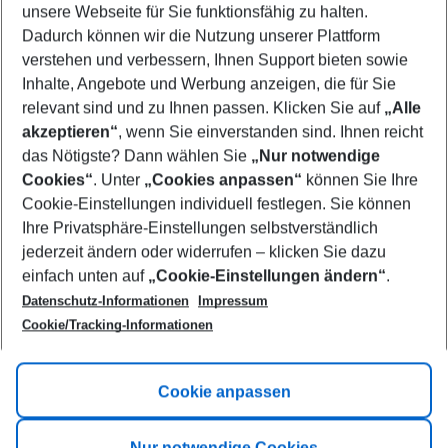
unsere Webseite für Sie funktionsfähig zu halten.
10/08/26
–
08/08/27
5-8 nights
Dadurch können wir die Nutzung unserer Plattform
Who will travel
verstehen und verbessern, Ihnen Support bieten sowie
2 adults
No children
Inhalte, Angebote und Werbung anzeigen, die für Sie
relevant sind und zu Ihnen passen. Klicken Sie auf
„Alle
Show more filter
akzeptieren“
, wenn Sie einverstanden sind. Ihnen reicht
das Nötigste? Dann wählen Sie
„Nur notwendige
Cookies“
. Unter
„Cookies anpassen“
können Sie Ihre
Cookie-Einstellungen individuell festlegen. Sie können
Ihre Privatsphäre-Einstellungen selbstverständlich
jederzeit ändern oder widerrufen – klicken Sie dazu
Footer
einfach unten auf
„Cookie-Einstellungen ändern“
.
Footer navigation
Title A
Datenschutz-Informationen
Impressum
Cookie/Tracking-Informationen
Link A
Title B
Link A
Cookie anpassen
Title C
Link A
Nur notwendige Cookies