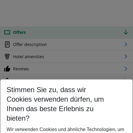
Offers
Offer description
Hotel amenities
Reviews
Location
Stimmen Sie zu, dass wir
Cookies verwenden dürfen, um
Customize your offer
Find the perfect deal which suits your best
Ihnen das beste Erlebnis zu
Your departure airport
bieten?
Any airport
Wir verwenden Cookies und ähnliche Technologien, um
Select your date range