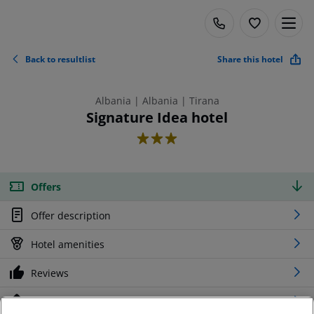
Back to resultlist
Share this hotel
Albania | Albania | Tirana
Signature Idea hotel
3
Offers
Offer description
Hotel amenities
Reviews
Location