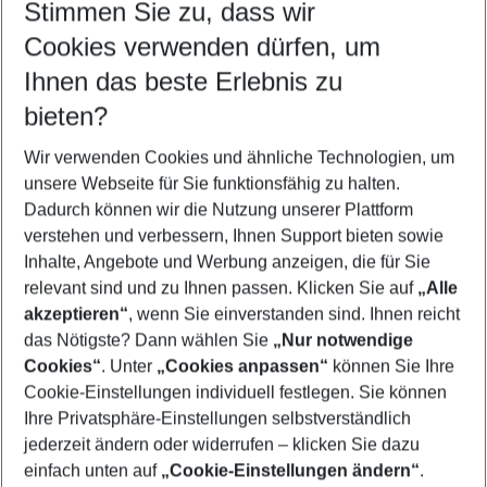
Stimmen Sie zu, dass wir
Cookies verwenden dürfen, um
Customize your offer
Find the perfect deal which suits your best
Ihnen das beste Erlebnis zu
Your departure airport
bieten?
Any airport
Wir verwenden Cookies und ähnliche Technologien, um
Select your date range
unsere Webseite für Sie funktionsfähig zu halten.
07/08/26
–
05/08/27
5-8 nights
Dadurch können wir die Nutzung unserer Plattform
Who will travel
verstehen und verbessern, Ihnen Support bieten sowie
2 adults
No children
Inhalte, Angebote und Werbung anzeigen, die für Sie
relevant sind und zu Ihnen passen. Klicken Sie auf
„Alle
Show more filter
akzeptieren“
, wenn Sie einverstanden sind. Ihnen reicht
das Nötigste? Dann wählen Sie
„Nur notwendige
Cookies“
. Unter
„Cookies anpassen“
können Sie Ihre
Cookie-Einstellungen individuell festlegen. Sie können
Ihre Privatsphäre-Einstellungen selbstverständlich
jederzeit ändern oder widerrufen – klicken Sie dazu
Footer
einfach unten auf
„Cookie-Einstellungen ändern“
.
Footer navigation