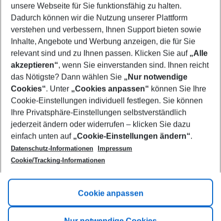
unsere Webseite für Sie funktionsfähig zu halten.
12/08/26
–
10/08/27
5-8 nights
Dadurch können wir die Nutzung unserer Plattform
Who will travel
verstehen und verbessern, Ihnen Support bieten sowie
2 adults
No children
Inhalte, Angebote und Werbung anzeigen, die für Sie
relevant sind und zu Ihnen passen. Klicken Sie auf
„Alle
Show more filter
akzeptieren“
, wenn Sie einverstanden sind. Ihnen reicht
das Nötigste? Dann wählen Sie
„Nur notwendige
Cookies“
. Unter
„Cookies anpassen“
können Sie Ihre
Cookie-Einstellungen individuell festlegen. Sie können
Ihre Privatsphäre-Einstellungen selbstverständlich
jederzeit ändern oder widerrufen – klicken Sie dazu
Footer
einfach unten auf
„Cookie-Einstellungen ändern“
.
Footer navigation
Title A
Datenschutz-Informationen
Impressum
Cookie/Tracking-Informationen
Link A
Title B
Link A
Cookie anpassen
Title C
Link A
Nur notwendige Cookies