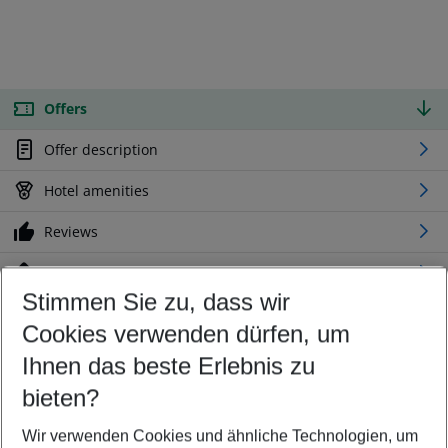
Offers
Offer description
Hotel amenities
Reviews
Location
Stimmen Sie zu, dass wir
Cookies verwenden dürfen, um
Customize your offer
Find the perfect deal which suits your best
Ihnen das beste Erlebnis zu
Your departure airport
bieten?
Any airport
Wir verwenden Cookies und ähnliche Technologien, um
Select your date range