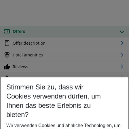
Offers
Offer description
Hotel amenities
Reviews
Location
Stimmen Sie zu, dass wir
Cookies verwenden dürfen, um
Customize your offer
Find the perfect deal which suits your best
Ihnen das beste Erlebnis zu
Your departure airport
bieten?
Any airport
Wir verwenden Cookies und ähnliche Technologien, um
Select your date range