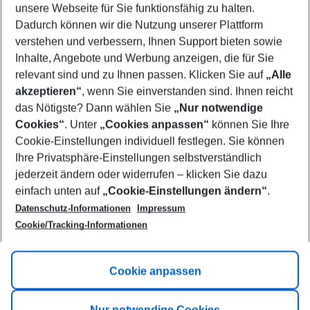
unsere Webseite für Sie funktionsfähig zu halten.
08/08/26
–
06/08/27
5-8 nights
Dadurch können wir die Nutzung unserer Plattform
Who will travel
verstehen und verbessern, Ihnen Support bieten sowie
2 adults
No children
Inhalte, Angebote und Werbung anzeigen, die für Sie
relevant sind und zu Ihnen passen. Klicken Sie auf
„Alle
Show more filter
akzeptieren“
, wenn Sie einverstanden sind. Ihnen reicht
das Nötigste? Dann wählen Sie
„Nur notwendige
Cookies“
. Unter
„Cookies anpassen“
können Sie Ihre
Cookie-Einstellungen individuell festlegen. Sie können
Ihre Privatsphäre-Einstellungen selbstverständlich
jederzeit ändern oder widerrufen – klicken Sie dazu
Footer
einfach unten auf
„Cookie-Einstellungen ändern“
.
Footer navigation
Title A
Datenschutz-Informationen
Impressum
Cookie/Tracking-Informationen
Link A
Title B
Link A
Cookie anpassen
Title C
Link A
Nur notwendige Cookies