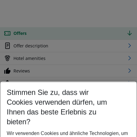
Offers
Offer description
Hotel amenities
Reviews
Location
Stimmen Sie zu, dass wir
Cookies verwenden dürfen, um
Customize your offer
Find the perfect deal which suits your best
Ihnen das beste Erlebnis zu
Your departure airport
bieten?
Any airport
Wir verwenden Cookies und ähnliche Technologien, um
Select your date range