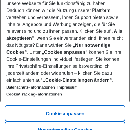
unsere Webseite für Sie funktionsfähig zu halten.
11/08/26
–
09/08/27
5-8 nights
Dadurch können wir die Nutzung unserer Plattform
Who will travel
verstehen und verbessern, Ihnen Support bieten sowie
2 adults
No children
Inhalte, Angebote und Werbung anzeigen, die für Sie
relevant sind und zu Ihnen passen. Klicken Sie auf
„Alle
Show more filter
akzeptieren“
, wenn Sie einverstanden sind. Ihnen reicht
das Nötigste? Dann wählen Sie
„Nur notwendige
Cookies“
. Unter
„Cookies anpassen“
können Sie Ihre
Cookie-Einstellungen individuell festlegen. Sie können
Ihre Privatsphäre-Einstellungen selbstverständlich
jederzeit ändern oder widerrufen – klicken Sie dazu
Footer
einfach unten auf
„Cookie-Einstellungen ändern“
.
Footer navigation
Title A
Datenschutz-Informationen
Impressum
Cookie/Tracking-Informationen
Link A
Title B
Link A
Cookie anpassen
Title C
Link A
Nur notwendige Cookies