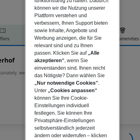
funktionsfähig zu halten. Dadurch
können wir die Nutzung unserer
Plattform verstehen und
verbessern, Ihnen Support bieten
sowie Inhalte, Angebote und
Werbung anzeigen, die für Sie
ffers
Offer description
Hotel amenities
relevant sind und zu Ihnen
r description
passen. Klicken Sie auf
„Alle
erhof
akzeptieren“
, wenn Sie
einverstanden sind. Ihnen reicht
tunately, we do not have any description available
das Nötigste? Dann wählen Sie
„Nur notwendige Cookies“
.
Unter
„Cookies anpassen“
können Sie Ihre Cookie-
Einstellungen individuell
festlegen. Sie können Ihre
Privatsphäre-Einstellungen
selbstverständlich jederzeit
ändern oder widerrufen – klicken