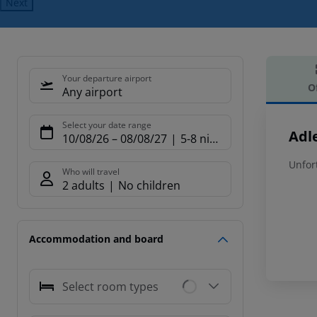
Next
Your departure airport
O
Any airport
Offe
Select your date range
Adl
10/08/26
–
08/08/27
5-8 nights
Unfor
Who will travel
2 adults
No children
Accommodation and board
Select room types