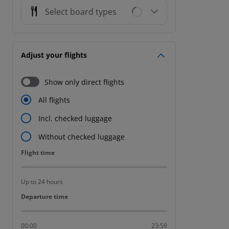
Select board types
Adjust your flights
Show only direct flights
All flights
Incl. checked luggage
Without checked luggage
Flight time
Flight time
Up to 24 hours
Departure time
Departure time
00:00
23:59