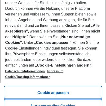
unsere Webseite für Sie funktionsfähig zu halten.
09/08/26
–
07/08/27
5-8 nights
Dadurch können wir die Nutzung unserer Plattform
Who will travel
verstehen und verbessern, Ihnen Support bieten sowie
2 adults
No children
Inhalte, Angebote und Werbung anzeigen, die für Sie
relevant sind und zu Ihnen passen. Klicken Sie auf
„Alle
Show more filter
akzeptieren“
, wenn Sie einverstanden sind. Ihnen reicht
das Nötigste? Dann wählen Sie
„Nur notwendige
Cookies“
. Unter
„Cookies anpassen“
können Sie Ihre
Cookie-Einstellungen individuell festlegen. Sie können
Ihre Privatsphäre-Einstellungen selbstverständlich
jederzeit ändern oder widerrufen – klicken Sie dazu
Footer
einfach unten auf
„Cookie-Einstellungen ändern“
.
Footer navigation
Title A
Datenschutz-Informationen
Impressum
Cookie/Tracking-Informationen
Link A
Title B
Link A
Cookie anpassen
Title C
Link A
Nur notwendige Cookies