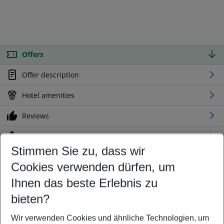
Offers
Offer description
Hotel amenities
Reviews
Location
Stimmen Sie zu, dass wir
Cookies verwenden dürfen, um
Customize your offer
Find the perfect deal which suits your best
Ihnen das beste Erlebnis zu
Your departure airport
bieten?
Any airport
Wir verwenden Cookies und ähnliche Technologien, um
Select your date range