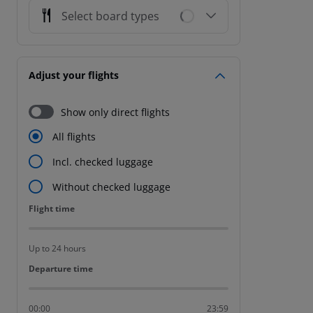
Select board types
Adjust your flights
Show only direct flights
All flights
Incl. checked luggage
Without checked luggage
Flight time
Flight time
Up to 24 hours
Departure time
Departure time
00:00
23:59