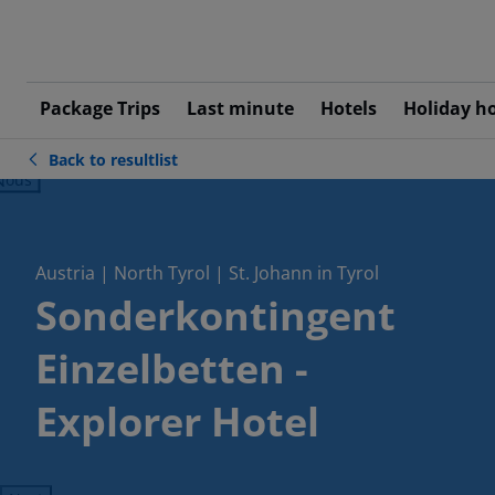
Package Trips
Last minute
Hotels
Holiday h
Back to resultlist
ious
Austria | North Tyrol | St. Johann in Tyrol
Sonderkontingent
Einzelbetten -
Explorer Hotel