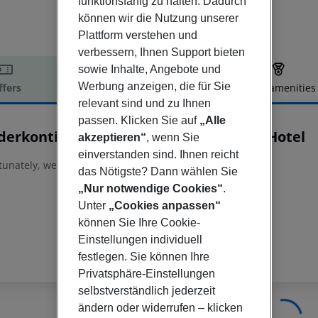
funktionsfähig zu halten. Dadurch
können wir die Nutzung unserer
Plattform verstehen und
verbessern, Ihnen Support bieten
sowie Inhalte, Angebote und
Werbung anzeigen, die für Sie
ffers
Offer description
Hotel amenities
relevant sind und zu Ihnen
r description
passen. Klicken Sie auf
„Alle
derkontingent Einzelbetten - Explorer Hotel
akzeptieren“
, wenn Sie
einverstanden sind. Ihnen reicht
tunately, we do not have any description available
das Nötigste? Dann wählen Sie
„Nur notwendige Cookies“
.
Unter
„Cookies anpassen“
können Sie Ihre Cookie-
Einstellungen individuell
festlegen. Sie können Ihre
Privatsphäre-Einstellungen
selbstverständlich jederzeit
ändern oder widerrufen – klicken