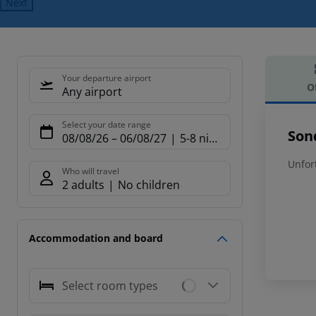
Next
Your departure airport
O
Any airport
Offe
Select your date range
Son
08/08/26
–
06/08/27
5-8 nights
Unfor
Who will travel
2 adults
No children
Accommodation and board
Select room types