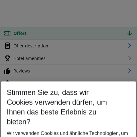
Offers
Offer description
Hotel amenities
Reviews
Location
Stimmen Sie zu, dass wir
Cookies verwenden dürfen, um
Customize your offer
Find the perfect deal which suits your best
Ihnen das beste Erlebnis zu
Your departure airport
bieten?
Any airport
Wir verwenden Cookies und ähnliche Technologien, um
Select your date range