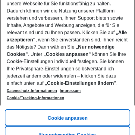
unsere Webseite für Sie funktionsfähig zu halten.
11/08/26
–
09/08/27
5-8 nights
Dadurch können wir die Nutzung unserer Plattform
Who will travel
verstehen und verbessern, Ihnen Support bieten sowie
2 adults
No children
Inhalte, Angebote und Werbung anzeigen, die für Sie
relevant sind und zu Ihnen passen. Klicken Sie auf
„Alle
Show more filter
akzeptieren“
, wenn Sie einverstanden sind. Ihnen reicht
das Nötigste? Dann wählen Sie
„Nur notwendige
Cookies“
. Unter
„Cookies anpassen“
können Sie Ihre
Cookie-Einstellungen individuell festlegen. Sie können
Ihre Privatsphäre-Einstellungen selbstverständlich
jederzeit ändern oder widerrufen – klicken Sie dazu
Footer
einfach unten auf
„Cookie-Einstellungen ändern“
.
Footer navigation
Title A
Datenschutz-Informationen
Impressum
Cookie/Tracking-Informationen
Link A
Title B
Link A
Cookie anpassen
Title C
Link A
Nur notwendige Cookies