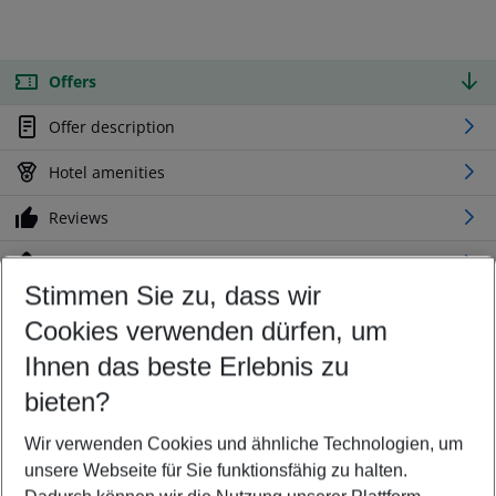
Offers
Offer description
Hotel amenities
Reviews
Location
Stimmen Sie zu, dass wir
Cookies verwenden dürfen, um
Customize your offer
Find the perfect deal which suits your best
Ihnen das beste Erlebnis zu
Your departure airport
bieten?
Any airport
Wir verwenden Cookies und ähnliche Technologien, um
Select your date range
unsere Webseite für Sie funktionsfähig zu halten.
11/08/26
–
09/08/27
5-8 nights