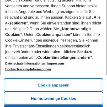
Dadurch können wir die Nutzung unserer Plattform
Who will travel
verstehen und verbessern, Ihnen Support bieten sowie
2 adults
No children
Inhalte, Angebote und Werbung anzeigen, die für Sie
relevant sind und zu Ihnen passen. Klicken Sie auf
„Alle
Show more filter
akzeptieren“
, wenn Sie einverstanden sind. Ihnen reicht
das Nötigste? Dann wählen Sie
„Nur notwendige
Cookies“
. Unter
„Cookies anpassen“
können Sie Ihre
Cookie-Einstellungen individuell festlegen. Sie können
Ihre Privatsphäre-Einstellungen selbstverständlich
jederzeit ändern oder widerrufen – klicken Sie dazu
Footer
einfach unten auf
„Cookie-Einstellungen ändern“
.
Footer navigation
Title A
Datenschutz-Informationen
Impressum
Cookie/Tracking-Informationen
Link A
Title B
Link A
Cookie anpassen
Title C
Link A
Nur notwendige Cookies