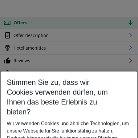
Offers
Offer description
Hotel amenities
Reviews
Location
Stimmen Sie zu, dass wir
Cookies verwenden dürfen, um
Customize your offer
Find the perfect deal which suits your best
Ihnen das beste Erlebnis zu
Your departure airport
bieten?
Any airport
Wir verwenden Cookies und ähnliche Technologien, um
Select your date range
unsere Webseite für Sie funktionsfähig zu halten.
10/08/26
–
08/08/27
5-8 nights