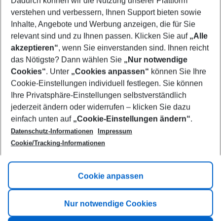
Dadurch können wir die Nutzung unserer Plattform
Who will travel
verstehen und verbessern, Ihnen Support bieten sowie
2 adults
No children
Inhalte, Angebote und Werbung anzeigen, die für Sie
relevant sind und zu Ihnen passen. Klicken Sie auf
„Alle
Show more filter
akzeptieren“
, wenn Sie einverstanden sind. Ihnen reicht
das Nötigste? Dann wählen Sie
„Nur notwendige
Cookies“
. Unter
„Cookies anpassen“
können Sie Ihre
Cookie-Einstellungen individuell festlegen. Sie können
Ihre Privatsphäre-Einstellungen selbstverständlich
jederzeit ändern oder widerrufen – klicken Sie dazu
Footer
einfach unten auf
„Cookie-Einstellungen ändern“
.
Footer navigation
Title A
Datenschutz-Informationen
Impressum
Cookie/Tracking-Informationen
Link A
Title B
Link A
Cookie anpassen
Title C
Link A
Nur notwendige Cookies