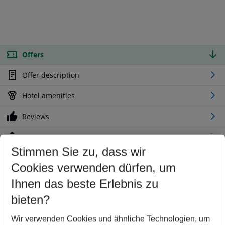
Offers
Offer description
Hotel amenities
Reviews
Location
Stimmen Sie zu, dass wir
Cookies verwenden dürfen, um
Customize your offer
Find the perfect deal which suits your best
Ihnen das beste Erlebnis zu
Your departure airport
bieten?
Any airport
Wir verwenden Cookies und ähnliche Technologien, um
Select your date range