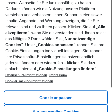
unsere Webseite für Sie funktionsfähig zu halten.
11/08/26
–
09/08/27
5-8 nights
Dadurch können wir die Nutzung unserer Plattform
Who will travel
verstehen und verbessern, Ihnen Support bieten sowie
2 adults
No children
Inhalte, Angebote und Werbung anzeigen, die für Sie
relevant sind und zu Ihnen passen. Klicken Sie auf
„Alle
Show more filter
akzeptieren“
, wenn Sie einverstanden sind. Ihnen reicht
das Nötigste? Dann wählen Sie
„Nur notwendige
Cookies“
. Unter
„Cookies anpassen“
können Sie Ihre
Cookie-Einstellungen individuell festlegen. Sie können
Ihre Privatsphäre-Einstellungen selbstverständlich
jederzeit ändern oder widerrufen – klicken Sie dazu
Footer
einfach unten auf
„Cookie-Einstellungen ändern“
.
Footer navigation
Title A
Datenschutz-Informationen
Impressum
Cookie/Tracking-Informationen
Link A
Title B
Link A
Cookie anpassen
Title C
Link A
Nur notwendige Cookies