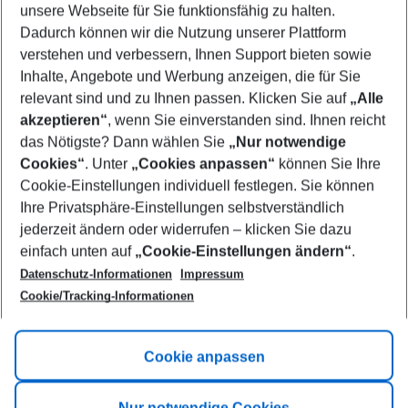
unsere Webseite für Sie funktionsfähig zu halten.
08/08/26
–
06/08/27
5-8 nights
Dadurch können wir die Nutzung unserer Plattform
Who will travel
verstehen und verbessern, Ihnen Support bieten sowie
2 adults
No children
Inhalte, Angebote und Werbung anzeigen, die für Sie
relevant sind und zu Ihnen passen. Klicken Sie auf
„Alle
Show more filter
akzeptieren“
, wenn Sie einverstanden sind. Ihnen reicht
das Nötigste? Dann wählen Sie
„Nur notwendige
Cookies“
. Unter
„Cookies anpassen“
können Sie Ihre
Cookie-Einstellungen individuell festlegen. Sie können
Ihre Privatsphäre-Einstellungen selbstverständlich
jederzeit ändern oder widerrufen – klicken Sie dazu
Footer
einfach unten auf
„Cookie-Einstellungen ändern“
.
Footer navigation
Title A
Datenschutz-Informationen
Impressum
Cookie/Tracking-Informationen
Link A
Title B
Link A
Cookie anpassen
Title C
Link A
Nur notwendige Cookies