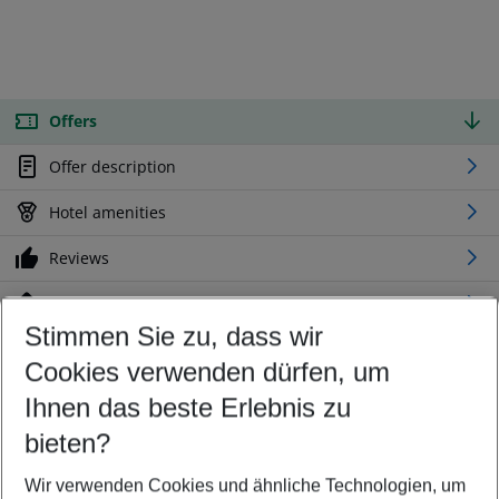
Offers
Offer description
Hotel amenities
Reviews
Location
Stimmen Sie zu, dass wir
Cookies verwenden dürfen, um
Customize your offer
Find the perfect deal which suits your best
Ihnen das beste Erlebnis zu
Your departure airport
bieten?
Any airport
Wir verwenden Cookies und ähnliche Technologien, um
Select your date range