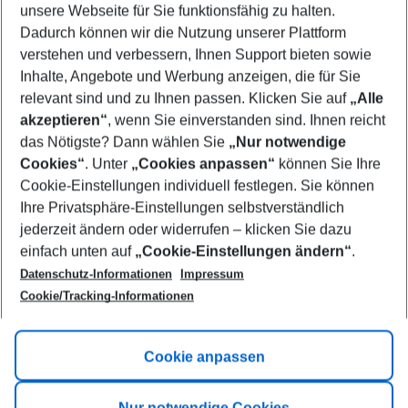
unsere Webseite für Sie funktionsfähig zu halten.
09/08/26
–
07/08/27
5-8 nights
Dadurch können wir die Nutzung unserer Plattform
Who will travel
verstehen und verbessern, Ihnen Support bieten sowie
2 adults
No children
Inhalte, Angebote und Werbung anzeigen, die für Sie
relevant sind und zu Ihnen passen. Klicken Sie auf
„Alle
Show more filter
akzeptieren“
, wenn Sie einverstanden sind. Ihnen reicht
das Nötigste? Dann wählen Sie
„Nur notwendige
Cookies“
. Unter
„Cookies anpassen“
können Sie Ihre
Cookie-Einstellungen individuell festlegen. Sie können
Ihre Privatsphäre-Einstellungen selbstverständlich
jederzeit ändern oder widerrufen – klicken Sie dazu
Footer
einfach unten auf
„Cookie-Einstellungen ändern“
.
Footer navigation
Title A
Datenschutz-Informationen
Impressum
Cookie/Tracking-Informationen
Link A
Title B
Link A
Cookie anpassen
Title C
Link A
Nur notwendige Cookies