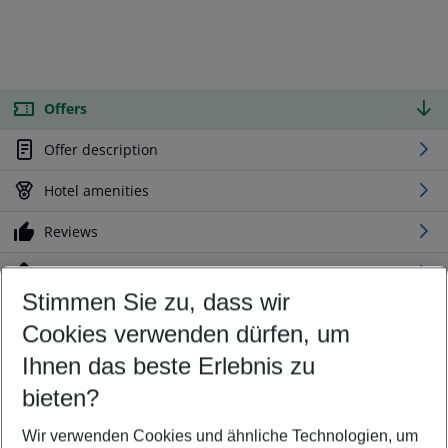
Offers
Offer description
Hotel amenities
Reviews
Location
Stimmen Sie zu, dass wir
Cookies verwenden dürfen, um
Customize your offer
Find the perfect deal which suits your best
Ihnen das beste Erlebnis zu
Your departure airport
bieten?
Any airport
Wir verwenden Cookies und ähnliche Technologien, um
Select your date range