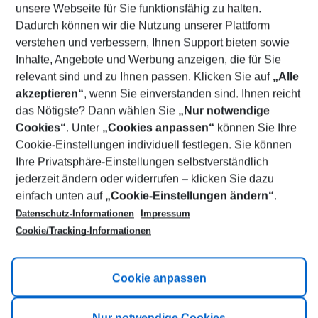
unsere Webseite für Sie funktionsfähig zu halten.
09/08/26
–
07/08/27
5-8 nights
Dadurch können wir die Nutzung unserer Plattform
Who will travel
verstehen und verbessern, Ihnen Support bieten sowie
2 adults
No children
Inhalte, Angebote und Werbung anzeigen, die für Sie
relevant sind und zu Ihnen passen. Klicken Sie auf
„Alle
Show more filter
akzeptieren“
, wenn Sie einverstanden sind. Ihnen reicht
das Nötigste? Dann wählen Sie
„Nur notwendige
Cookies“
. Unter
„Cookies anpassen“
können Sie Ihre
Cookie-Einstellungen individuell festlegen. Sie können
Ihre Privatsphäre-Einstellungen selbstverständlich
jederzeit ändern oder widerrufen – klicken Sie dazu
Footer
einfach unten auf
„Cookie-Einstellungen ändern“
.
Footer navigation
Title A
Datenschutz-Informationen
Impressum
Cookie/Tracking-Informationen
Link A
Title B
Link A
Cookie anpassen
Title C
Link A
Nur notwendige Cookies