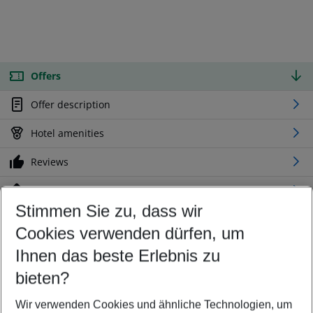
Offers
Offer description
Hotel amenities
Reviews
Location
Stimmen Sie zu, dass wir
Cookies verwenden dürfen, um
Customize your offer
Find the perfect deal which suits your best
Ihnen das beste Erlebnis zu
Your departure airport
bieten?
Any airport
Wir verwenden Cookies und ähnliche Technologien, um
Select your date range