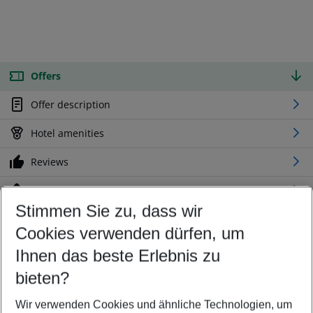
Offers
Offer description
Hotel amenities
Reviews
Location
Stimmen Sie zu, dass wir
Cookies verwenden dürfen, um
Customize your offer
Find the perfect deal which suits your best
Ihnen das beste Erlebnis zu
Your departure airport
bieten?
Any airport
Wir verwenden Cookies und ähnliche Technologien, um
Select your date range