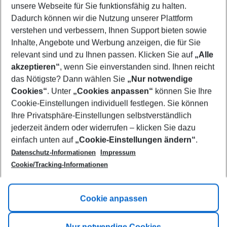
unsere Webseite für Sie funktionsfähig zu halten.
07/08/26
–
05/08/27
5-8 nights
Dadurch können wir die Nutzung unserer Plattform
Who will travel
verstehen und verbessern, Ihnen Support bieten sowie
2 adults
No children
Inhalte, Angebote und Werbung anzeigen, die für Sie
relevant sind und zu Ihnen passen. Klicken Sie auf
„Alle
Show more filter
akzeptieren“
, wenn Sie einverstanden sind. Ihnen reicht
das Nötigste? Dann wählen Sie
„Nur notwendige
Cookies“
. Unter
„Cookies anpassen“
können Sie Ihre
Cookie-Einstellungen individuell festlegen. Sie können
Ihre Privatsphäre-Einstellungen selbstverständlich
jederzeit ändern oder widerrufen – klicken Sie dazu
Footer
einfach unten auf
„Cookie-Einstellungen ändern“
.
Footer navigation
Title A
Datenschutz-Informationen
Impressum
Cookie/Tracking-Informationen
Link A
Title B
Link A
Cookie anpassen
Title C
Link A
Nur notwendige Cookies