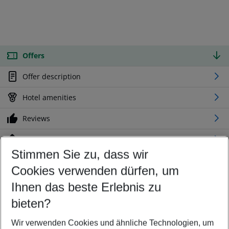
Offers
Offer description
Hotel amenities
Reviews
Location
Stimmen Sie zu, dass wir
Cookies verwenden dürfen, um
Customize your offer
Find the perfect deal which suits your best
Ihnen das beste Erlebnis zu
Your departure airport
bieten?
Any airport
Wir verwenden Cookies und ähnliche Technologien, um
Select your date range