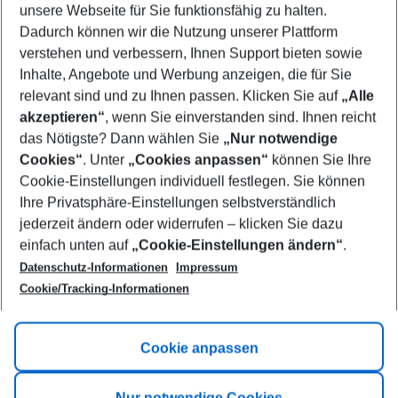
unsere Webseite für Sie funktionsfähig zu halten.
10/08/26
–
08/08/27
5-8 nights
Dadurch können wir die Nutzung unserer Plattform
Who will travel
verstehen und verbessern, Ihnen Support bieten sowie
2 adults
No children
Inhalte, Angebote und Werbung anzeigen, die für Sie
relevant sind und zu Ihnen passen. Klicken Sie auf
„Alle
Show more filter
akzeptieren“
, wenn Sie einverstanden sind. Ihnen reicht
das Nötigste? Dann wählen Sie
„Nur notwendige
Cookies“
. Unter
„Cookies anpassen“
können Sie Ihre
Cookie-Einstellungen individuell festlegen. Sie können
Ihre Privatsphäre-Einstellungen selbstverständlich
jederzeit ändern oder widerrufen – klicken Sie dazu
Footer
einfach unten auf
„Cookie-Einstellungen ändern“
.
Footer navigation
Title A
Datenschutz-Informationen
Impressum
Cookie/Tracking-Informationen
Link A
Title B
Link A
Cookie anpassen
Title C
Link A
Nur notwendige Cookies