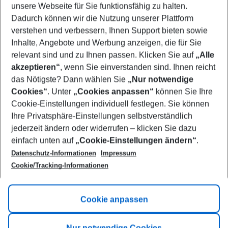
unsere Webseite für Sie funktionsfähig zu halten.
11/08/26
–
09/08/27
5-8 nights
Dadurch können wir die Nutzung unserer Plattform
Who will travel
verstehen und verbessern, Ihnen Support bieten sowie
2 adults
No children
Inhalte, Angebote und Werbung anzeigen, die für Sie
relevant sind und zu Ihnen passen. Klicken Sie auf
„Alle
Show more filter
akzeptieren“
, wenn Sie einverstanden sind. Ihnen reicht
das Nötigste? Dann wählen Sie
„Nur notwendige
Cookies“
. Unter
„Cookies anpassen“
können Sie Ihre
Cookie-Einstellungen individuell festlegen. Sie können
Ihre Privatsphäre-Einstellungen selbstverständlich
jederzeit ändern oder widerrufen – klicken Sie dazu
Footer
einfach unten auf
„Cookie-Einstellungen ändern“
.
Footer navigation
Title A
Datenschutz-Informationen
Impressum
Cookie/Tracking-Informationen
Link A
Title B
Link A
Cookie anpassen
Title C
Link A
Nur notwendige Cookies