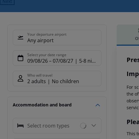
Next
Your departure airport
O
Any airport
Offe
Select your date range
Pre
09/08/26
–
07/08/27
5-8 nights
Imp
Who will travel
2 adults
No children
For sc
the of
observ
Accommodation and board
servic
Ple
Select room types
This t