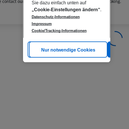
e contact our customer service before confirming your booking.
Sie dazu einfach unten auf
„Cookie-Einstellungen ändern“
.
Datenschutz-Informationen
Impressum
Cookie/Tracking-Informationen
Cookie anpassen
Nur notwendige Cookies
Alle