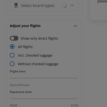
pleas
Select board types
Adjust your flights
Show only direct flights
All flights
Incl. checked luggage
Without checked luggage
Flight time
Flight time
Up to 24 hours
Departure time
Departure time
00:00
23:59