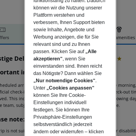
funktionsfähig zu halten. Dadurch
können wir die Nutzung unserer
Plattform verstehen und
verbessern, Ihnen Support bieten
sowie Inhalte, Angebote und
Werbung anzeigen, die für Sie
ffers
Offer description
Hotel amenities
relevant sind und zu Ihnen
r description
passen. Klicken Sie auf
„Alle
stige Deluxe Hotel Aquapark Club
akzeptieren“
, wenn Sie
4
einverstanden sind. Ihnen reicht
ortant info
das Nötigste? Dann wählen Sie
„Nur notwendige Cookies“
.
heduled arrivals in the destination area from 04:00 in the morning,
Unter
„Cookies anpassen“
ficial check-in time of the respective hotel. The official check-out 
können Sie Ihre Cookie-
ed. This includes return flights until 3.00 a.m. on the following da
Einstellungen individuell
e team, subject to availability and for an additional charge.
festlegen. Sie können Ihre
Privatsphäre-Einstellungen
ase note:
selbstverständlich jederzeit
rip is not suitable for passengers with reduced mobility or disabil
ändern oder widerrufen – klicken