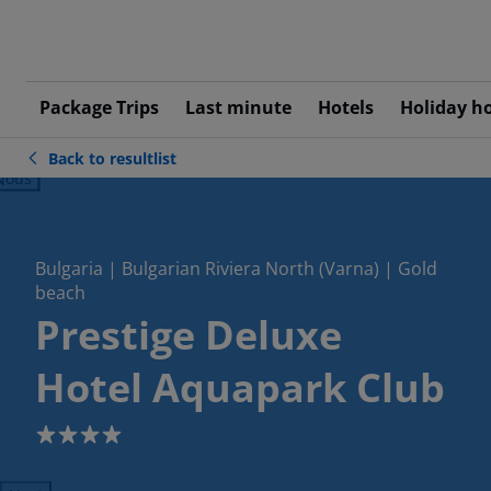
Package Trips
Last minute
Hotels
Holiday h
Back to resultlist
ious
Bulgaria | Bulgarian Riviera North (Varna) | Gold
beach
Prestige Deluxe
Hotel Aquapark Club
4