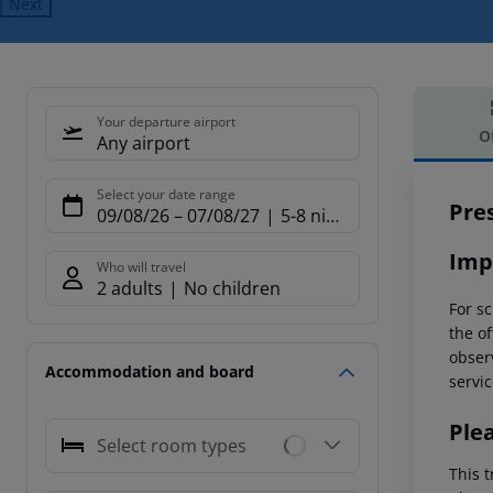
Next
Your departure airport
O
Any airport
Offe
Select your date range
Pre
09/08/26
–
07/08/27
5-8 nights
Imp
Who will travel
2 adults
No children
For sc
the of
observ
Accommodation and board
servic
Ple
Select room types
This t