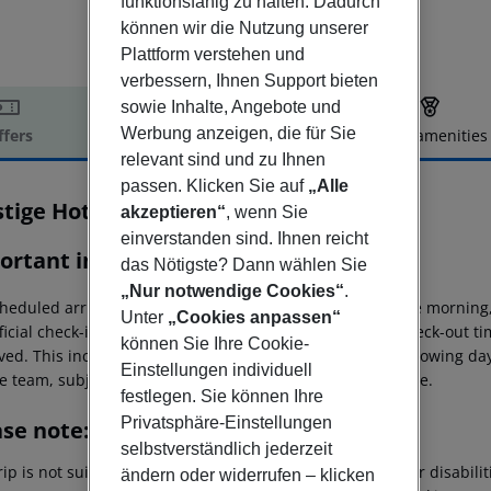
funktionsfähig zu halten. Dadurch
können wir die Nutzung unserer
Plattform verstehen und
verbessern, Ihnen Support bieten
sowie Inhalte, Angebote und
Werbung anzeigen, die für Sie
ffers
Offer description
Hotel amenities
relevant sind und zu Ihnen
r description
passen. Klicken Sie auf
„Alle
stige Hotel & Aquapark
akzeptieren“
, wenn Sie
4
einverstanden sind. Ihnen reicht
ortant info
das Nötigste? Dann wählen Sie
„Nur notwendige Cookies“
.
heduled arrivals in the destination area from 04:00 in the morning,
Unter
„Cookies anpassen“
ficial check-in time of the respective hotel. The official check-out 
können Sie Ihre Cookie-
ed. This includes return flights until 3.00 a.m. on the following da
Einstellungen individuell
e team, subject to availability and for an additional charge.
festlegen. Sie können Ihre
Privatsphäre-Einstellungen
ase note:
selbstverständlich jederzeit
rip is not suitable for passengers with reduced mobility or disabil
ändern oder widerrufen – klicken