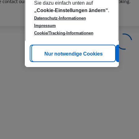
e contact our customer service before confirming your booking.
Sie dazu einfach unten auf
„Cookie-Einstellungen ändern“
.
Datenschutz-Informationen
Impressum
Cookie/Tracking-Informationen
Cookie anpassen
Nur notwendige Cookies
Alle