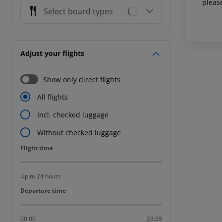
pleas
Select board types
Adjust your flights
Show only direct flights
All flights
Incl. checked luggage
Without checked luggage
Flight time
Flight time
Up to 24 hours
Departure time
Departure time
00:00
23:59