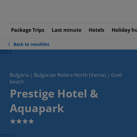
Package Trips
Last minute
Hotels
Holiday h
Back to resultlist
ious
Bulgaria | Bulgarian Riviera North (Varna) | Gold
beach
Prestige Hotel &
Aquapark
4