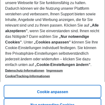
unsere Webseite für Sie funktionsfähig zu halten.
11/08/26
–
09/08/27
5-8 nights
Dadurch können wir die Nutzung unserer Plattform
Who will travel
verstehen und verbessern, Ihnen Support bieten sowie
2 adults
No children
Inhalte, Angebote und Werbung anzeigen, die für Sie
relevant sind und zu Ihnen passen. Klicken Sie auf
„Alle
Show more filter
akzeptieren“
, wenn Sie einverstanden sind. Ihnen reicht
das Nötigste? Dann wählen Sie
„Nur notwendige
Cookies“
. Unter
„Cookies anpassen“
können Sie Ihre
Cookie-Einstellungen individuell festlegen. Sie können
Ihre Privatsphäre-Einstellungen selbstverständlich
jederzeit ändern oder widerrufen – klicken Sie dazu
Footer
einfach unten auf
„Cookie-Einstellungen ändern“
.
Footer navigation
Title A
Datenschutz-Informationen
Impressum
Cookie/Tracking-Informationen
Link A
Title B
Link A
Cookie anpassen
Title C
Link A
Nur notwendige Cookies