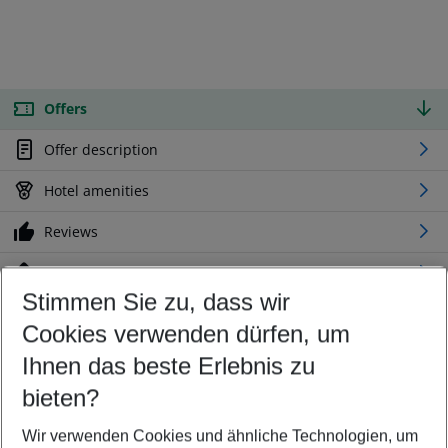
Offers
Offer description
Hotel amenities
Reviews
Location
Stimmen Sie zu, dass wir
Cookies verwenden dürfen, um
Customize your offer
Find the perfect deal which suits your best
Ihnen das beste Erlebnis zu
Your departure airport
bieten?
Any airport
Wir verwenden Cookies und ähnliche Technologien, um
Select your date range