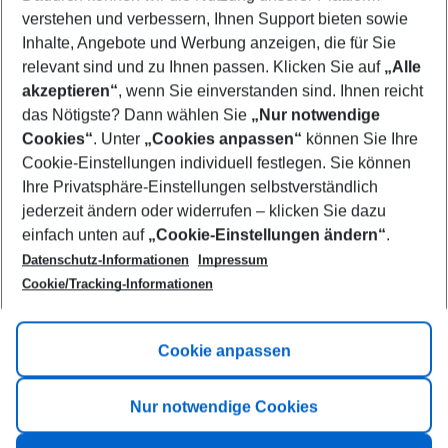
Who will travel
verstehen und verbessern, Ihnen Support bieten sowie
2 adults
No children
Inhalte, Angebote und Werbung anzeigen, die für Sie
relevant sind und zu Ihnen passen. Klicken Sie auf
„Alle
Show more filter
akzeptieren“
, wenn Sie einverstanden sind. Ihnen reicht
das Nötigste? Dann wählen Sie
„Nur notwendige
Cookies“
. Unter
„Cookies anpassen“
können Sie Ihre
Cookie-Einstellungen individuell festlegen. Sie können
Ihre Privatsphäre-Einstellungen selbstverständlich
jederzeit ändern oder widerrufen – klicken Sie dazu
Footer
einfach unten auf
„Cookie-Einstellungen ändern“
.
Footer navigation
Title A
Datenschutz-Informationen
Impressum
Cookie/Tracking-Informationen
Link A
Title B
Link A
Cookie anpassen
Title C
Link A
Nur notwendige Cookies