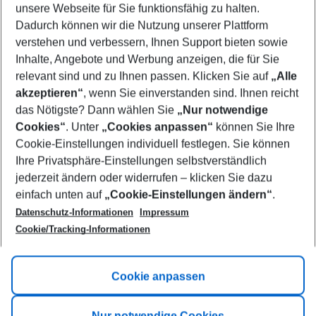
unsere Webseite für Sie funktionsfähig zu halten.
12/08/26
–
10/08/27
5-8 nights
Dadurch können wir die Nutzung unserer Plattform
Who will travel
verstehen und verbessern, Ihnen Support bieten sowie
2 adults
No children
Inhalte, Angebote und Werbung anzeigen, die für Sie
relevant sind und zu Ihnen passen. Klicken Sie auf
„Alle
Show more filter
akzeptieren“
, wenn Sie einverstanden sind. Ihnen reicht
das Nötigste? Dann wählen Sie
„Nur notwendige
Cookies“
. Unter
„Cookies anpassen“
können Sie Ihre
Cookie-Einstellungen individuell festlegen. Sie können
Ihre Privatsphäre-Einstellungen selbstverständlich
jederzeit ändern oder widerrufen – klicken Sie dazu
Footer
einfach unten auf
„Cookie-Einstellungen ändern“
.
Footer navigation
Title A
Datenschutz-Informationen
Impressum
Cookie/Tracking-Informationen
Link A
Title B
Link A
Cookie anpassen
Title C
Link A
Nur notwendige Cookies