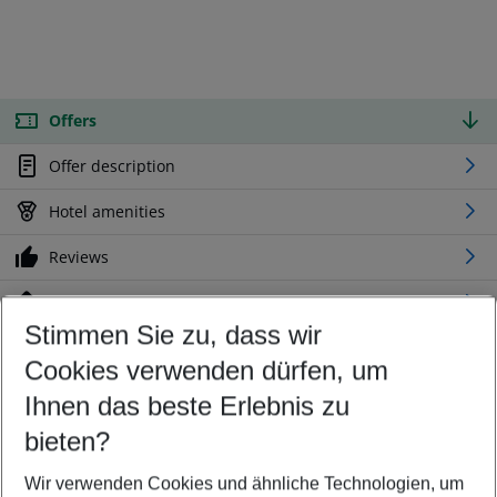
Offers
Offer description
Hotel amenities
Reviews
Location
Stimmen Sie zu, dass wir
Cookies verwenden dürfen, um
Customize your offer
Find the perfect deal which suits your best
Ihnen das beste Erlebnis zu
Your departure airport
bieten?
Any airport
Wir verwenden Cookies und ähnliche Technologien, um
Select your date range