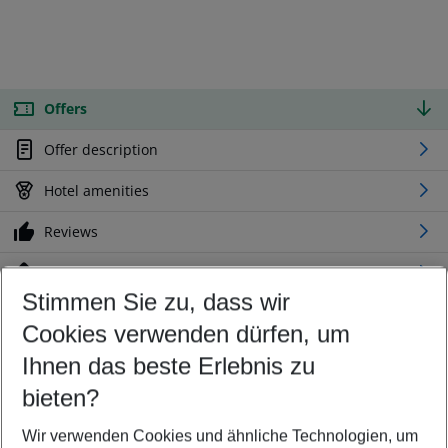
Offers
Offer description
Hotel amenities
Reviews
Location
Stimmen Sie zu, dass wir
Cookies verwenden dürfen, um
Customize your offer
Find the perfect deal which suits your best
Ihnen das beste Erlebnis zu
Your departure airport
bieten?
Any airport
Wir verwenden Cookies und ähnliche Technologien, um
Select your date range