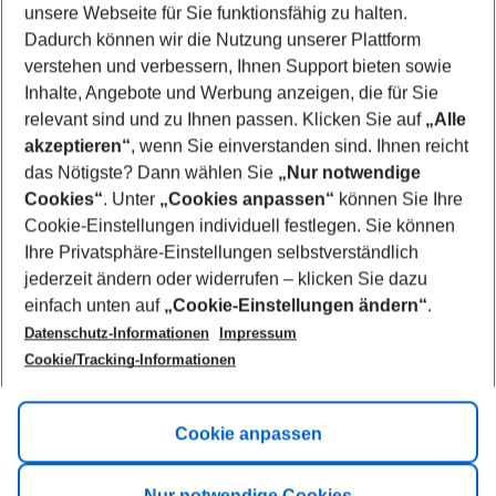
unsere Webseite für Sie funktionsfähig zu halten.
11/08/26
–
09/08/27
5-8 nights
Dadurch können wir die Nutzung unserer Plattform
Who will travel
verstehen und verbessern, Ihnen Support bieten sowie
2 adults
No children
Inhalte, Angebote und Werbung anzeigen, die für Sie
relevant sind und zu Ihnen passen. Klicken Sie auf
„Alle
Show more filter
akzeptieren“
, wenn Sie einverstanden sind. Ihnen reicht
das Nötigste? Dann wählen Sie
„Nur notwendige
Cookies“
. Unter
„Cookies anpassen“
können Sie Ihre
Cookie-Einstellungen individuell festlegen. Sie können
Ihre Privatsphäre-Einstellungen selbstverständlich
jederzeit ändern oder widerrufen – klicken Sie dazu
Footer
einfach unten auf
„Cookie-Einstellungen ändern“
.
Footer navigation
Title A
Datenschutz-Informationen
Impressum
Cookie/Tracking-Informationen
Link A
Title B
Link A
Cookie anpassen
Title C
Link A
Nur notwendige Cookies