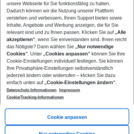
unsere Webseite für Sie funktionsfähig zu halten.
08/08/26
–
06/08/27
5-8 nights
Dadurch können wir die Nutzung unserer Plattform
Who will travel
verstehen und verbessern, Ihnen Support bieten sowie
2 adults
No children
Inhalte, Angebote und Werbung anzeigen, die für Sie
relevant sind und zu Ihnen passen. Klicken Sie auf
„Alle
Show more filter
akzeptieren“
, wenn Sie einverstanden sind. Ihnen reicht
das Nötigste? Dann wählen Sie
„Nur notwendige
Cookies“
. Unter
„Cookies anpassen“
können Sie Ihre
Cookie-Einstellungen individuell festlegen. Sie können
Ihre Privatsphäre-Einstellungen selbstverständlich
jederzeit ändern oder widerrufen – klicken Sie dazu
Footer
einfach unten auf
„Cookie-Einstellungen ändern“
.
Footer navigation
Title A
Datenschutz-Informationen
Impressum
Cookie/Tracking-Informationen
Link A
Title B
Link A
Cookie anpassen
Title C
Link A
Nur notwendige Cookies