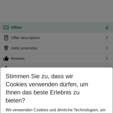
Offers
Offer description
Hotel amenities
Reviews
Location
Stimmen Sie zu, dass wir
Cookies verwenden dürfen, um
Customize your offer
Find the perfect deal which suits your best
Ihnen das beste Erlebnis zu
Your departure airport
bieten?
Any airport
Wir verwenden Cookies und ähnliche Technologien, um
Select your date range