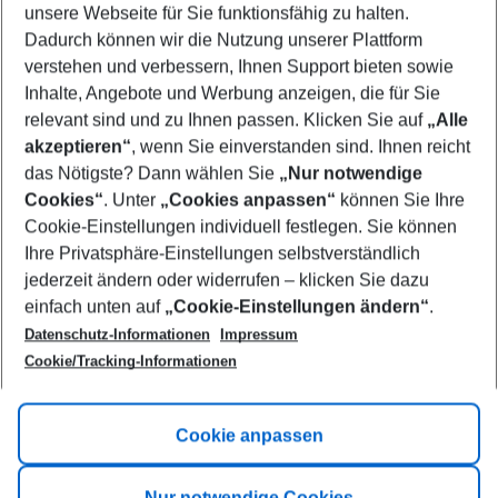
unsere Webseite für Sie funktionsfähig zu halten.
09/08/26
–
07/08/27
5-8 nights
Dadurch können wir die Nutzung unserer Plattform
Who will travel
verstehen und verbessern, Ihnen Support bieten sowie
2 adults
No children
Inhalte, Angebote und Werbung anzeigen, die für Sie
relevant sind und zu Ihnen passen. Klicken Sie auf
„Alle
Show more filter
akzeptieren“
, wenn Sie einverstanden sind. Ihnen reicht
das Nötigste? Dann wählen Sie
„Nur notwendige
Cookies“
. Unter
„Cookies anpassen“
können Sie Ihre
Cookie-Einstellungen individuell festlegen. Sie können
Ihre Privatsphäre-Einstellungen selbstverständlich
jederzeit ändern oder widerrufen – klicken Sie dazu
Footer
einfach unten auf
„Cookie-Einstellungen ändern“
.
Footer navigation
Title A
Datenschutz-Informationen
Impressum
Cookie/Tracking-Informationen
Link A
Title B
Link A
Cookie anpassen
Title C
Link A
Nur notwendige Cookies