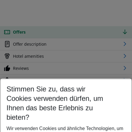
Offers
Offer description
Hotel amenities
Reviews
Location
Stimmen Sie zu, dass wir
Cookies verwenden dürfen, um
Customize your offer
Find the perfect deal which suits your best
Ihnen das beste Erlebnis zu
Your departure airport
bieten?
Any airport
Wir verwenden Cookies und ähnliche Technologien, um
Select your date range