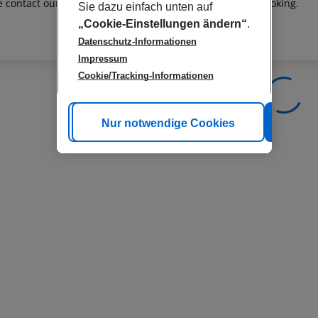
e contact our customer service before confirming your booking.
Sie dazu einfach unten auf
„Cookie-Einstellungen ändern“
.
Datenschutz-Informationen
Impressum
Cookie/Tracking-Informationen
Cookie anpassen
Nur notwendige Cookies
Alle