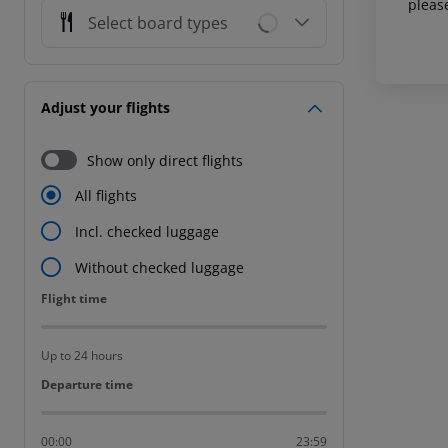
pleas
Select board types
Adjust your flights
Show only direct flights
All flights
Incl. checked luggage
Without checked luggage
Flight time
Flight time
Up to 24 hours
Departure time
Departure time
00:00
23:59