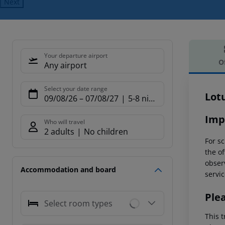
Next
Your departure airport
O
Any airport
Offe
Select your date range
Lot
09/08/26
–
07/08/27
5-8 nights
Imp
Who will travel
2 adults
No children
For sc
the of
observ
Accommodation and board
servic
Ple
Select room types
This t