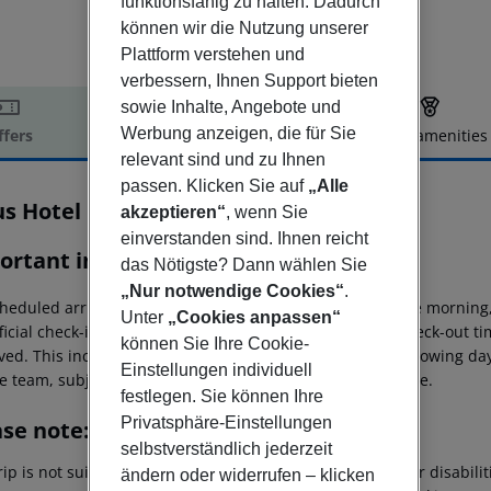
funktionsfähig zu halten. Dadurch
können wir die Nutzung unserer
Plattform verstehen und
verbessern, Ihnen Support bieten
sowie Inhalte, Angebote und
Werbung anzeigen, die für Sie
ffers
Offer description
Hotel amenities
relevant sind und zu Ihnen
r description
passen. Klicken Sie auf
„Alle
us Hotel
akzeptieren“
, wenn Sie
3.5
einverstanden sind. Ihnen reicht
ortant info
das Nötigste? Dann wählen Sie
„Nur notwendige Cookies“
.
heduled arrivals in the destination area from 04:00 in the morning,
Unter
„Cookies anpassen“
ficial check-in time of the respective hotel. The official check-out 
können Sie Ihre Cookie-
ed. This includes return flights until 3.00 a.m. on the following da
Einstellungen individuell
e team, subject to availability and for an additional charge.
festlegen. Sie können Ihre
Privatsphäre-Einstellungen
ase note:
selbstverständlich jederzeit
rip is not suitable for passengers with reduced mobility or disabil
ändern oder widerrufen – klicken