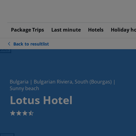
Package Trips
Last minute
Hotels
Holiday h
Back to resultlist
ious
Bulgaria | Bulgarian Riviera, South (Bourgas) |
Sunny beach
Lotus Hotel
3.5