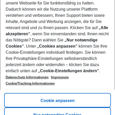
unsere Webseite für Sie funktionsfähig zu halten.
12/08/26
–
10/08/27
5-8 nights
Dadurch können wir die Nutzung unserer Plattform
Who will travel
verstehen und verbessern, Ihnen Support bieten sowie
2 adults
No children
Inhalte, Angebote und Werbung anzeigen, die für Sie
relevant sind und zu Ihnen passen. Klicken Sie auf
„Alle
Show more filter
akzeptieren“
, wenn Sie einverstanden sind. Ihnen reicht
das Nötigste? Dann wählen Sie
„Nur notwendige
Cookies“
. Unter
„Cookies anpassen“
können Sie Ihre
Cookie-Einstellungen individuell festlegen. Sie können
Ihre Privatsphäre-Einstellungen selbstverständlich
jederzeit ändern oder widerrufen – klicken Sie dazu
Footer
einfach unten auf
„Cookie-Einstellungen ändern“
.
Footer navigation
Title A
Datenschutz-Informationen
Impressum
Cookie/Tracking-Informationen
Link A
Title B
Link A
Cookie anpassen
Title C
Link A
Nur notwendige Cookies