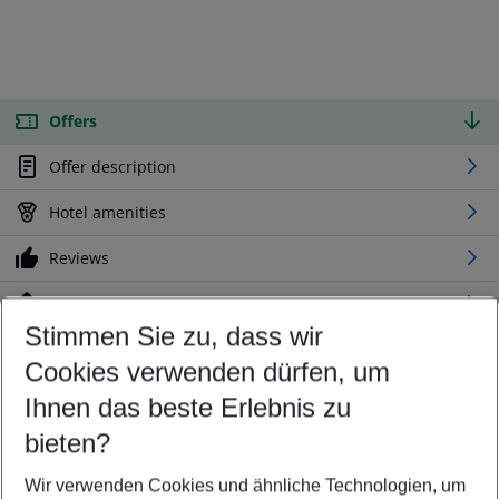
Offers
Offer description
Hotel amenities
Reviews
Location
Stimmen Sie zu, dass wir
Cookies verwenden dürfen, um
Customize your offer
Find the perfect deal which suits your best
Ihnen das beste Erlebnis zu
Your departure airport
bieten?
Any airport
Wir verwenden Cookies und ähnliche Technologien, um
Select your date range