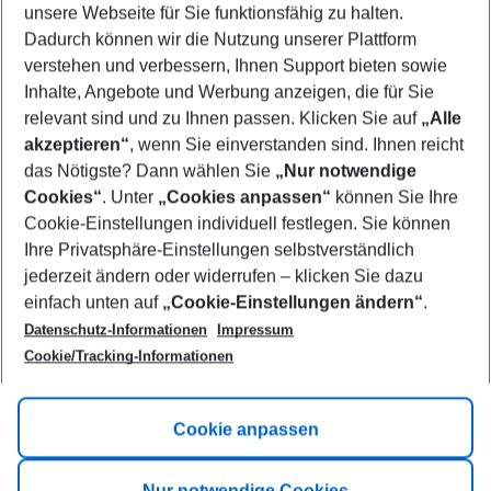
unsere Webseite für Sie funktionsfähig zu halten.
10/08/26
–
08/08/27
5-8 nights
Dadurch können wir die Nutzung unserer Plattform
Who will travel
verstehen und verbessern, Ihnen Support bieten sowie
2 adults
No children
Inhalte, Angebote und Werbung anzeigen, die für Sie
relevant sind und zu Ihnen passen. Klicken Sie auf
„Alle
Show more filter
akzeptieren“
, wenn Sie einverstanden sind. Ihnen reicht
das Nötigste? Dann wählen Sie
„Nur notwendige
Cookies“
. Unter
„Cookies anpassen“
können Sie Ihre
Cookie-Einstellungen individuell festlegen. Sie können
Ihre Privatsphäre-Einstellungen selbstverständlich
jederzeit ändern oder widerrufen – klicken Sie dazu
Footer
einfach unten auf
„Cookie-Einstellungen ändern“
.
Footer navigation
Title A
Datenschutz-Informationen
Impressum
Cookie/Tracking-Informationen
Link A
Title B
Link A
Cookie anpassen
Title C
Link A
Nur notwendige Cookies