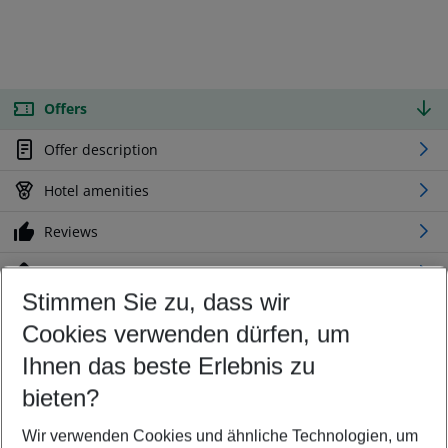
Offers
Offer description
Hotel amenities
Reviews
Location
Stimmen Sie zu, dass wir
Cookies verwenden dürfen, um
Customize your offer
Find the perfect deal which suits your best
Ihnen das beste Erlebnis zu
Your departure airport
bieten?
Any airport
Wir verwenden Cookies und ähnliche Technologien, um
Select your date range