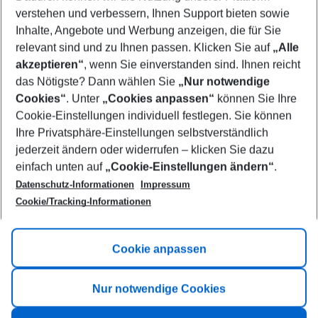
Who will travel
verstehen und verbessern, Ihnen Support bieten sowie
2 adults
No children
Inhalte, Angebote und Werbung anzeigen, die für Sie
relevant sind und zu Ihnen passen. Klicken Sie auf
„Alle
Show more filter
akzeptieren“
, wenn Sie einverstanden sind. Ihnen reicht
das Nötigste? Dann wählen Sie
„Nur notwendige
Cookies“
. Unter
„Cookies anpassen“
können Sie Ihre
Cookie-Einstellungen individuell festlegen. Sie können
Ihre Privatsphäre-Einstellungen selbstverständlich
jederzeit ändern oder widerrufen – klicken Sie dazu
Footer
einfach unten auf
„Cookie-Einstellungen ändern“
.
Footer navigation
Title A
Datenschutz-Informationen
Impressum
Cookie/Tracking-Informationen
Link A
Title B
Link A
Cookie anpassen
Title C
Link A
Nur notwendige Cookies