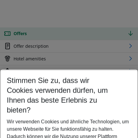
Offers
Offer description
Hotel amenities
Location
Stimmen Sie zu, dass wir
Cookies verwenden dürfen, um
Customize your offer
Find the perfect deal which suits your best
Ihnen das beste Erlebnis zu
Your departure airport
bieten?
Any airport
Wir verwenden Cookies und ähnliche Technologien, um
Select your date range
unsere Webseite für Sie funktionsfähig zu halten.
09/08/26
–
07/08/27
5-8 nights
Dadurch können wir die Nutzung unserer Plattform