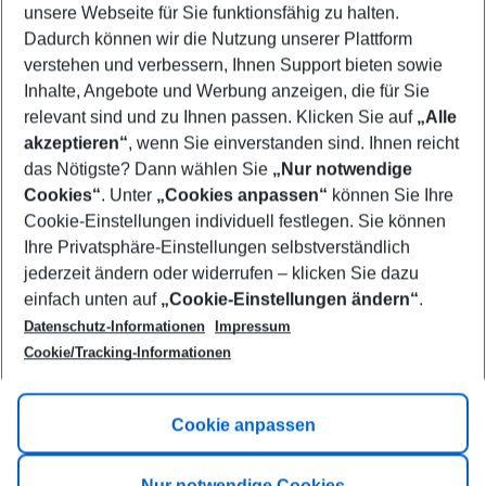
unsere Webseite für Sie funktionsfähig zu halten.
09/08/26
–
07/08/27
5-8 nights
Dadurch können wir die Nutzung unserer Plattform
Who will travel
verstehen und verbessern, Ihnen Support bieten sowie
2 adults
No children
Inhalte, Angebote und Werbung anzeigen, die für Sie
relevant sind und zu Ihnen passen. Klicken Sie auf
„Alle
Show more filter
akzeptieren“
, wenn Sie einverstanden sind. Ihnen reicht
das Nötigste? Dann wählen Sie
„Nur notwendige
Cookies“
. Unter
„Cookies anpassen“
können Sie Ihre
Cookie-Einstellungen individuell festlegen. Sie können
Ihre Privatsphäre-Einstellungen selbstverständlich
jederzeit ändern oder widerrufen – klicken Sie dazu
Footer
einfach unten auf
„Cookie-Einstellungen ändern“
.
Footer navigation
Title A
Datenschutz-Informationen
Impressum
Cookie/Tracking-Informationen
Link A
Title B
Link A
Cookie anpassen
Title C
Link A
Nur notwendige Cookies