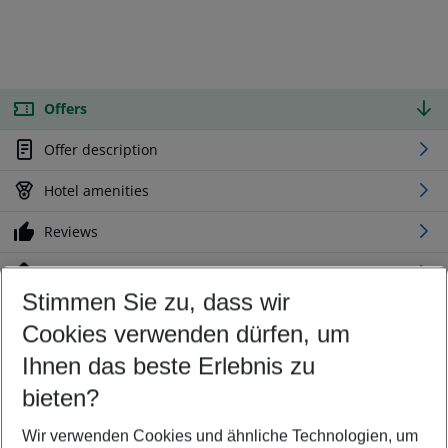
Offers
Offer description
Hotel amenities
Reviews
Location
Stimmen Sie zu, dass wir
Cookies verwenden dürfen, um
Customize your offer
Find the perfect deal which suits your best
Ihnen das beste Erlebnis zu
Your departure airport
bieten?
Any airport
Wir verwenden Cookies und ähnliche Technologien, um
Select your date range