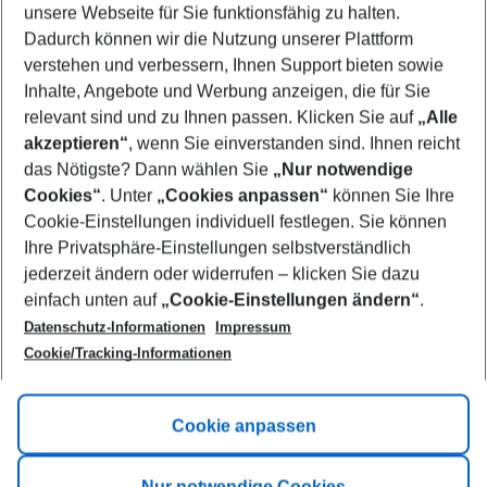
unsere Webseite für Sie funktionsfähig zu halten.
11/08/26
–
09/08/27
5-8 nights
Dadurch können wir die Nutzung unserer Plattform
Who will travel
verstehen und verbessern, Ihnen Support bieten sowie
2 adults
No children
Inhalte, Angebote und Werbung anzeigen, die für Sie
relevant sind und zu Ihnen passen. Klicken Sie auf
„Alle
Show more filter
akzeptieren“
, wenn Sie einverstanden sind. Ihnen reicht
das Nötigste? Dann wählen Sie
„Nur notwendige
Cookies“
. Unter
„Cookies anpassen“
können Sie Ihre
Cookie-Einstellungen individuell festlegen. Sie können
Ihre Privatsphäre-Einstellungen selbstverständlich
jederzeit ändern oder widerrufen – klicken Sie dazu
Footer
einfach unten auf
„Cookie-Einstellungen ändern“
.
Footer navigation
Title A
Datenschutz-Informationen
Impressum
Cookie/Tracking-Informationen
Link A
Title B
Link A
Cookie anpassen
Title C
Link A
Nur notwendige Cookies