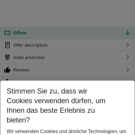
Offers
Offer description
Hotel amenities
Reviews
Location
Stimmen Sie zu, dass wir
Cookies verwenden dürfen, um
Customize your offer
Find the perfect deal which suits your best
Ihnen das beste Erlebnis zu
Your departure airport
bieten?
Any airport
Wir verwenden Cookies und ähnliche Technologien, um
Select your date range