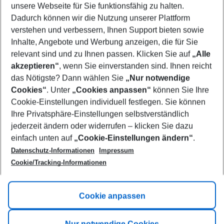
unsere Webseite für Sie funktionsfähig zu halten.
08/08/26
–
06/08/27
5-8 nights
Dadurch können wir die Nutzung unserer Plattform
Who will travel
verstehen und verbessern, Ihnen Support bieten sowie
2 adults
No children
Inhalte, Angebote und Werbung anzeigen, die für Sie
relevant sind und zu Ihnen passen. Klicken Sie auf
„Alle
Show more filter
akzeptieren“
, wenn Sie einverstanden sind. Ihnen reicht
das Nötigste? Dann wählen Sie
„Nur notwendige
Cookies“
. Unter
„Cookies anpassen“
können Sie Ihre
Cookie-Einstellungen individuell festlegen. Sie können
Ihre Privatsphäre-Einstellungen selbstverständlich
jederzeit ändern oder widerrufen – klicken Sie dazu
Footer
einfach unten auf
„Cookie-Einstellungen ändern“
.
Footer navigation
Title A
Datenschutz-Informationen
Impressum
Cookie/Tracking-Informationen
Link A
Title B
Link A
Cookie anpassen
Title C
Link A
Nur notwendige Cookies