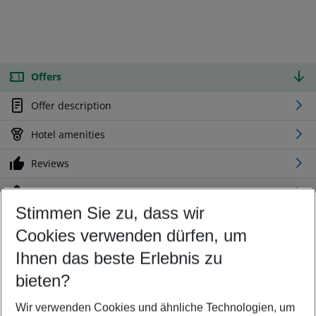
Offers
Offer description
Hotel amenities
Reviews
Location
Stimmen Sie zu, dass wir
Cookies verwenden dürfen, um
Customize your offer
Find the perfect deal which suits your best
Ihnen das beste Erlebnis zu
Your departure airport
bieten?
Any airport
Wir verwenden Cookies und ähnliche Technologien, um
Select your date range