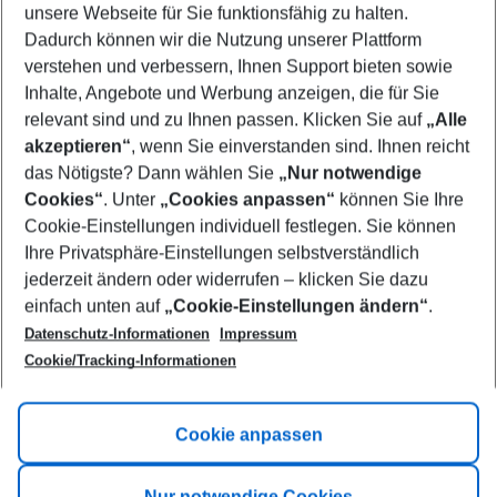
unsere Webseite für Sie funktionsfähig zu halten.
08/08/26
–
06/08/27
5-8 nights
Dadurch können wir die Nutzung unserer Plattform
Who will travel
verstehen und verbessern, Ihnen Support bieten sowie
2 adults
No children
Inhalte, Angebote und Werbung anzeigen, die für Sie
relevant sind und zu Ihnen passen. Klicken Sie auf
„Alle
Show more filter
akzeptieren“
, wenn Sie einverstanden sind. Ihnen reicht
das Nötigste? Dann wählen Sie
„Nur notwendige
Cookies“
. Unter
„Cookies anpassen“
können Sie Ihre
Cookie-Einstellungen individuell festlegen. Sie können
Ihre Privatsphäre-Einstellungen selbstverständlich
jederzeit ändern oder widerrufen – klicken Sie dazu
Footer
einfach unten auf
„Cookie-Einstellungen ändern“
.
Footer navigation
Title A
Datenschutz-Informationen
Impressum
Cookie/Tracking-Informationen
Link A
Title B
Link A
Cookie anpassen
Title C
Link A
Nur notwendige Cookies