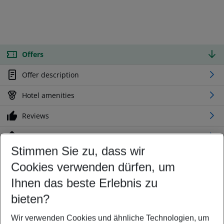
Offers
Offer description
Hotel amenities
Reviews
Location
Stimmen Sie zu, dass wir
Cookies verwenden dürfen, um
Customize your offer
Find the perfect deal which suits your best
Ihnen das beste Erlebnis zu
Your departure airport
bieten?
Any airport
Wir verwenden Cookies und ähnliche Technologien, um
Select your date range