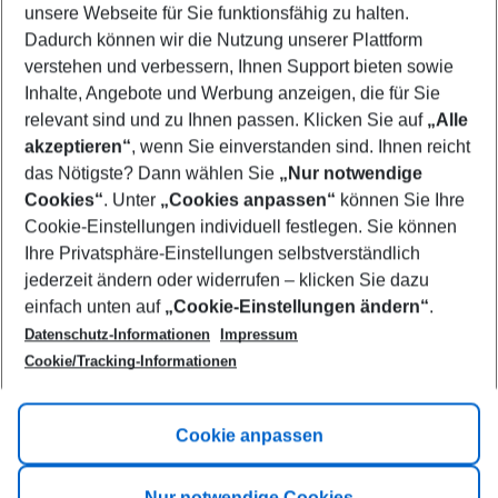
unsere Webseite für Sie funktionsfähig zu halten.
09/08/26
–
07/08/27
5-8 nights
Dadurch können wir die Nutzung unserer Plattform
Who will travel
verstehen und verbessern, Ihnen Support bieten sowie
2 adults
No children
Inhalte, Angebote und Werbung anzeigen, die für Sie
relevant sind und zu Ihnen passen. Klicken Sie auf
„Alle
Show more filter
akzeptieren“
, wenn Sie einverstanden sind. Ihnen reicht
das Nötigste? Dann wählen Sie
„Nur notwendige
Cookies“
. Unter
„Cookies anpassen“
können Sie Ihre
Cookie-Einstellungen individuell festlegen. Sie können
Ihre Privatsphäre-Einstellungen selbstverständlich
jederzeit ändern oder widerrufen – klicken Sie dazu
Footer
einfach unten auf
„Cookie-Einstellungen ändern“
.
Footer navigation
Title A
Datenschutz-Informationen
Impressum
Cookie/Tracking-Informationen
Link A
Title B
Link A
Cookie anpassen
Title C
Link A
Nur notwendige Cookies