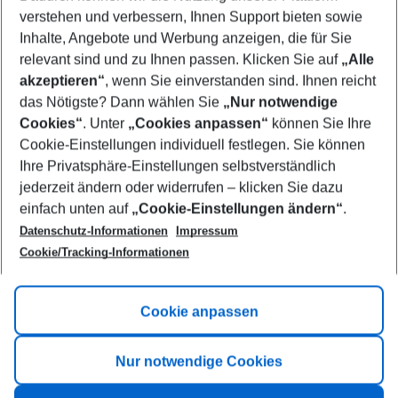
Who will travel
verstehen und verbessern, Ihnen Support bieten sowie
2 adults
No children
Inhalte, Angebote und Werbung anzeigen, die für Sie
relevant sind und zu Ihnen passen. Klicken Sie auf
„Alle
Show more filter
akzeptieren“
, wenn Sie einverstanden sind. Ihnen reicht
das Nötigste? Dann wählen Sie
„Nur notwendige
Cookies“
. Unter
„Cookies anpassen“
können Sie Ihre
Cookie-Einstellungen individuell festlegen. Sie können
Ihre Privatsphäre-Einstellungen selbstverständlich
jederzeit ändern oder widerrufen – klicken Sie dazu
Footer
einfach unten auf
„Cookie-Einstellungen ändern“
.
Footer navigation
Title A
Datenschutz-Informationen
Impressum
Cookie/Tracking-Informationen
Link A
Title B
Link A
Cookie anpassen
Title C
Link A
Nur notwendige Cookies