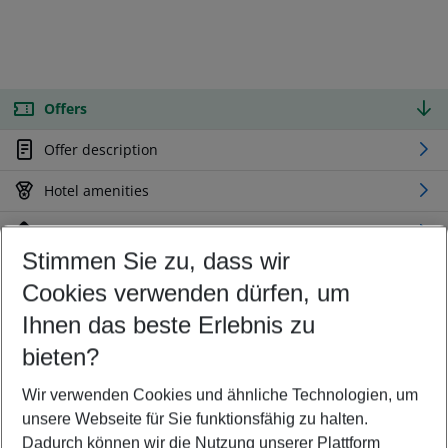
Offers
Offer description
Hotel amenities
Location
Stimmen Sie zu, dass wir
Cookies verwenden dürfen, um
Customize your offer
Find the perfect deal which suits your best
Ihnen das beste Erlebnis zu
Your departure airport
bieten?
Any airport
Wir verwenden Cookies und ähnliche Technologien, um
Select your date range
unsere Webseite für Sie funktionsfähig zu halten.
10/08/26
–
08/08/27
5-8 nights
Dadurch können wir die Nutzung unserer Plattform