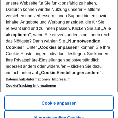
unsere Webseite für Sie funktionsfähig zu halten.
10/08/26
–
08/08/27
5-8 nights
Dadurch können wir die Nutzung unserer Plattform
Who will travel
verstehen und verbessern, Ihnen Support bieten sowie
2 adults
No children
Inhalte, Angebote und Werbung anzeigen, die für Sie
relevant sind und zu Ihnen passen. Klicken Sie auf
„Alle
Show more filter
akzeptieren“
, wenn Sie einverstanden sind. Ihnen reicht
das Nötigste? Dann wählen Sie
„Nur notwendige
Cookies“
. Unter
„Cookies anpassen“
können Sie Ihre
Cookie-Einstellungen individuell festlegen. Sie können
Ihre Privatsphäre-Einstellungen selbstverständlich
jederzeit ändern oder widerrufen – klicken Sie dazu
Footer
einfach unten auf
„Cookie-Einstellungen ändern“
.
Footer navigation
Title A
Datenschutz-Informationen
Impressum
Cookie/Tracking-Informationen
Link A
Title B
Link A
Cookie anpassen
Title C
Link A
Nur notwendige Cookies