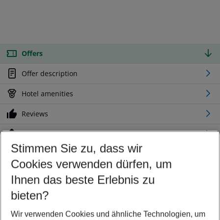
Offers
Offer description
Hotel amenities
Reviews
Location
Stimmen Sie zu, dass wir
Cookies verwenden dürfen, um
Customize your offer
Find the perfect deal which suits your best
Ihnen das beste Erlebnis zu
Your departure airport
bieten?
Any airport
Wir verwenden Cookies und ähnliche Technologien, um
Select your date range