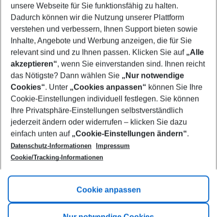
unsere Webseite für Sie funktionsfähig zu halten.
08/08/26
–
06/08/27
5-8 nights
Dadurch können wir die Nutzung unserer Plattform
Who will travel
verstehen und verbessern, Ihnen Support bieten sowie
2 adults
No children
Inhalte, Angebote und Werbung anzeigen, die für Sie
relevant sind und zu Ihnen passen. Klicken Sie auf
„Alle
Show more filter
akzeptieren“
, wenn Sie einverstanden sind. Ihnen reicht
das Nötigste? Dann wählen Sie
„Nur notwendige
Cookies“
. Unter
„Cookies anpassen“
können Sie Ihre
Cookie-Einstellungen individuell festlegen. Sie können
Ihre Privatsphäre-Einstellungen selbstverständlich
jederzeit ändern oder widerrufen – klicken Sie dazu
Footer
einfach unten auf
„Cookie-Einstellungen ändern“
.
Footer navigation
Title A
Datenschutz-Informationen
Impressum
Cookie/Tracking-Informationen
Link A
Title B
Link A
Cookie anpassen
Title C
Link A
Nur notwendige Cookies