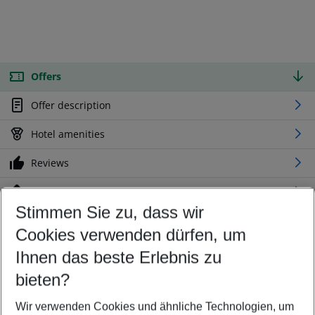
Offers
Offer description
Hotel amenities
Reviews
Location
Stimmen Sie zu, dass wir
Cookies verwenden dürfen, um
Customize your offer
Find the perfect deal which suits your best
Ihnen das beste Erlebnis zu
Your departure airport
bieten?
Any airport
Wir verwenden Cookies und ähnliche Technologien, um
Select your date range