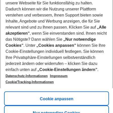
unsere Webseite für Sie funktionsfähig zu halten.
10/08/26
–
08/08/27
5-8 nights
Dadurch können wir die Nutzung unserer Plattform
Who will travel
verstehen und verbessern, Ihnen Support bieten sowie
2 adults
No children
Inhalte, Angebote und Werbung anzeigen, die für Sie
relevant sind und zu Ihnen passen. Klicken Sie auf
„Alle
Show more filter
akzeptieren“
, wenn Sie einverstanden sind. Ihnen reicht
das Nötigste? Dann wählen Sie
„Nur notwendige
Cookies“
. Unter
„Cookies anpassen“
können Sie Ihre
Cookie-Einstellungen individuell festlegen. Sie können
Ihre Privatsphäre-Einstellungen selbstverständlich
jederzeit ändern oder widerrufen – klicken Sie dazu
Footer
einfach unten auf
„Cookie-Einstellungen ändern“
.
Footer navigation
Title A
Datenschutz-Informationen
Impressum
Cookie/Tracking-Informationen
Link A
Title B
Link A
Cookie anpassen
Title C
Link A
Nur notwendige Cookies