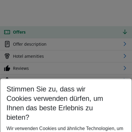
Offers
Offer description
Hotel amenities
Reviews
Location
Stimmen Sie zu, dass wir
Cookies verwenden dürfen, um
Customize your offer
Find the perfect deal which suits your best
Ihnen das beste Erlebnis zu
Your departure airport
bieten?
Any airport
Wir verwenden Cookies und ähnliche Technologien, um
Select your date range