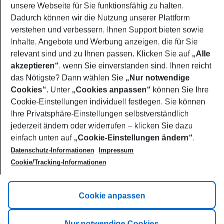
unsere Webseite für Sie funktionsfähig zu halten.
09/08/26
–
07/08/27
5-8 nights
Dadurch können wir die Nutzung unserer Plattform
Who will travel
verstehen und verbessern, Ihnen Support bieten sowie
2 adults
No children
Inhalte, Angebote und Werbung anzeigen, die für Sie
relevant sind und zu Ihnen passen. Klicken Sie auf
„Alle
Show more filter
akzeptieren“
, wenn Sie einverstanden sind. Ihnen reicht
das Nötigste? Dann wählen Sie
„Nur notwendige
Cookies“
. Unter
„Cookies anpassen“
können Sie Ihre
Cookie-Einstellungen individuell festlegen. Sie können
Ihre Privatsphäre-Einstellungen selbstverständlich
jederzeit ändern oder widerrufen – klicken Sie dazu
Footer
einfach unten auf
„Cookie-Einstellungen ändern“
.
Footer navigation
Title A
Datenschutz-Informationen
Impressum
Cookie/Tracking-Informationen
Link A
Title B
Link A
Cookie anpassen
Title C
Link A
Nur notwendige Cookies