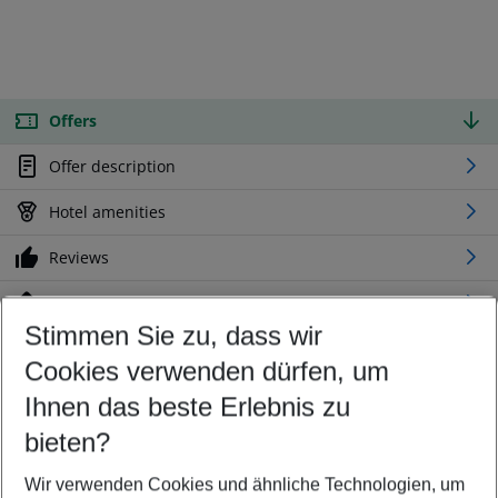
Offers
Offer description
Hotel amenities
Reviews
Location
Stimmen Sie zu, dass wir
Cookies verwenden dürfen, um
Customize your offer
Find the perfect deal which suits your best
Ihnen das beste Erlebnis zu
Your departure airport
bieten?
Any airport
Wir verwenden Cookies und ähnliche Technologien, um
Select your date range