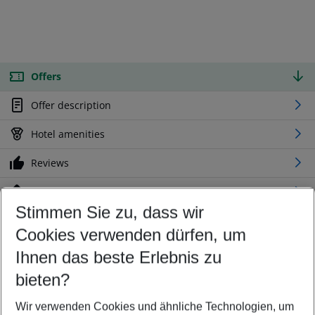
Offers
Offer description
Hotel amenities
Reviews
Location
Stimmen Sie zu, dass wir
Cookies verwenden dürfen, um
Customize your offer
Find the perfect deal which suits your best
Ihnen das beste Erlebnis zu
Your departure airport
bieten?
Any airport
Wir verwenden Cookies und ähnliche Technologien, um
Select your date range