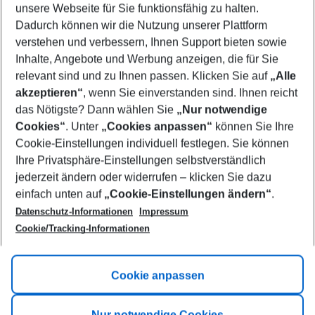
unsere Webseite für Sie funktionsfähig zu halten.
08/08/26
–
06/08/27
5-8 nights
Dadurch können wir die Nutzung unserer Plattform
Who will travel
verstehen und verbessern, Ihnen Support bieten sowie
2 adults
No children
Inhalte, Angebote und Werbung anzeigen, die für Sie
relevant sind und zu Ihnen passen. Klicken Sie auf
„Alle
Show more filter
akzeptieren“
, wenn Sie einverstanden sind. Ihnen reicht
das Nötigste? Dann wählen Sie
„Nur notwendige
Cookies“
. Unter
„Cookies anpassen“
können Sie Ihre
Cookie-Einstellungen individuell festlegen. Sie können
Ihre Privatsphäre-Einstellungen selbstverständlich
jederzeit ändern oder widerrufen – klicken Sie dazu
Footer
einfach unten auf
„Cookie-Einstellungen ändern“
.
Footer navigation
Title A
Datenschutz-Informationen
Impressum
Cookie/Tracking-Informationen
Link A
Title B
Link A
Cookie anpassen
Title C
Link A
Nur notwendige Cookies