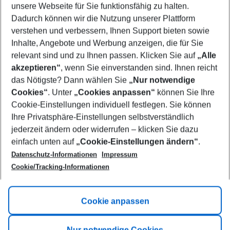
unsere Webseite für Sie funktionsfähig zu halten.
10/08/26
–
08/08/27
5-8 nights
Dadurch können wir die Nutzung unserer Plattform
Who will travel
verstehen und verbessern, Ihnen Support bieten sowie
2 adults
No children
Inhalte, Angebote und Werbung anzeigen, die für Sie
relevant sind und zu Ihnen passen. Klicken Sie auf
„Alle
Show more filter
akzeptieren“
, wenn Sie einverstanden sind. Ihnen reicht
das Nötigste? Dann wählen Sie
„Nur notwendige
Cookies“
. Unter
„Cookies anpassen“
können Sie Ihre
Cookie-Einstellungen individuell festlegen. Sie können
Ihre Privatsphäre-Einstellungen selbstverständlich
jederzeit ändern oder widerrufen – klicken Sie dazu
Footer
einfach unten auf
„Cookie-Einstellungen ändern“
.
Footer navigation
Title A
Datenschutz-Informationen
Impressum
Cookie/Tracking-Informationen
Link A
Title B
Link A
Cookie anpassen
Title C
Link A
Nur notwendige Cookies