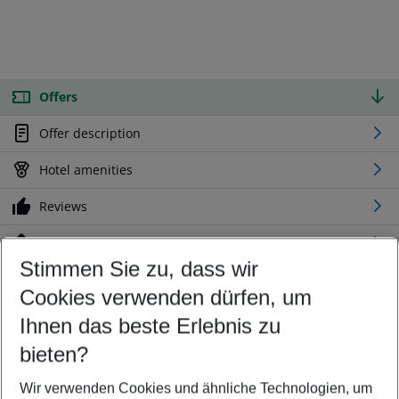
Offers
Offer description
Hotel amenities
Reviews
Location
Stimmen Sie zu, dass wir
Cookies verwenden dürfen, um
Customize your offer
Find the perfect deal which suits your best
Ihnen das beste Erlebnis zu
Your departure airport
bieten?
Any airport
Wir verwenden Cookies und ähnliche Technologien, um
Select your date range