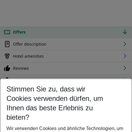
Offers
Offer description
Hotel amenities
Reviews
Location
Stimmen Sie zu, dass wir
Cookies verwenden dürfen, um
Customize your offer
Find the perfect deal which suits your best
Ihnen das beste Erlebnis zu
Your departure airport
bieten?
Any airport
Wir verwenden Cookies und ähnliche Technologien, um
Select your date range