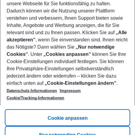
unsere Webseite für Sie funktionsfähig zu halten.
10/08/26
–
08/08/27
5-8 nights
Dadurch können wir die Nutzung unserer Plattform
Who will travel
verstehen und verbessern, Ihnen Support bieten sowie
2 adults
No children
Inhalte, Angebote und Werbung anzeigen, die für Sie
relevant sind und zu Ihnen passen. Klicken Sie auf
„Alle
Show more filter
akzeptieren“
, wenn Sie einverstanden sind. Ihnen reicht
das Nötigste? Dann wählen Sie
„Nur notwendige
Cookies“
. Unter
„Cookies anpassen“
können Sie Ihre
Cookie-Einstellungen individuell festlegen. Sie können
Ihre Privatsphäre-Einstellungen selbstverständlich
jederzeit ändern oder widerrufen – klicken Sie dazu
Footer
einfach unten auf
„Cookie-Einstellungen ändern“
.
Footer navigation
Title A
Datenschutz-Informationen
Impressum
Cookie/Tracking-Informationen
Link A
Title B
Link A
Cookie anpassen
Title C
Link A
Nur notwendige Cookies