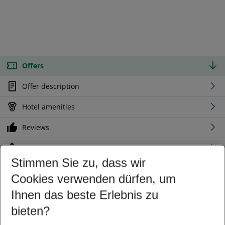
Offers
Offer description
Hotel amenities
Reviews
Location
Stimmen Sie zu, dass wir
Cookies verwenden dürfen, um
Customize your offer
Find the perfect deal which suits your best
Ihnen das beste Erlebnis zu
Your departure airport
bieten?
Any airport