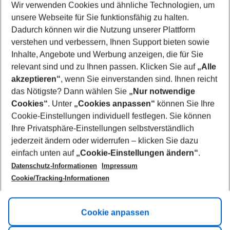
Wir verwenden Cookies und ähnliche Technologien, um
Select your date range
unsere Webseite für Sie funktionsfähig zu halten.
11/08/26
–
09/08/27
5-8 nights
Dadurch können wir die Nutzung unserer Plattform
Who will travel
verstehen und verbessern, Ihnen Support bieten sowie
2 adults
No children
Inhalte, Angebote und Werbung anzeigen, die für Sie
relevant sind und zu Ihnen passen. Klicken Sie auf
„Alle
Show more filter
akzeptieren“
, wenn Sie einverstanden sind. Ihnen reicht
das Nötigste? Dann wählen Sie
„Nur notwendige
Cookies“
. Unter
„Cookies anpassen“
können Sie Ihre
Cookie-Einstellungen individuell festlegen. Sie können
Ihre Privatsphäre-Einstellungen selbstverständlich
jederzeit ändern oder widerrufen – klicken Sie dazu
Footer
einfach unten auf
„Cookie-Einstellungen ändern“
.
Footer navigation
Title A
Datenschutz-Informationen
Impressum
Cookie/Tracking-Informationen
Link A
Title B
Link A
Cookie anpassen
Title C