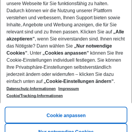
unsere Webseite für Sie funktionsfähig zu halten.
12/08/26
–
10/08/27
5-8 nights
Dadurch können wir die Nutzung unserer Plattform
Who will travel
verstehen und verbessern, Ihnen Support bieten sowie
2 adults
No children
Inhalte, Angebote und Werbung anzeigen, die für Sie
relevant sind und zu Ihnen passen. Klicken Sie auf
„Alle
Show more filter
akzeptieren“
, wenn Sie einverstanden sind. Ihnen reicht
das Nötigste? Dann wählen Sie
„Nur notwendige
Cookies“
. Unter
„Cookies anpassen“
können Sie Ihre
Cookie-Einstellungen individuell festlegen. Sie können
Ihre Privatsphäre-Einstellungen selbstverständlich
jederzeit ändern oder widerrufen – klicken Sie dazu
Footer
einfach unten auf
„Cookie-Einstellungen ändern“
.
Footer navigation
Title A
Datenschutz-Informationen
Impressum
Cookie/Tracking-Informationen
Link A
Title B
Link A
Cookie anpassen
Title C
Link A
Nur notwendige Cookies