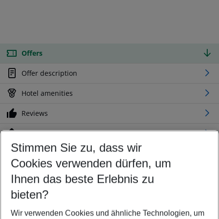
Offers
Offer description
Hotel amenities
Reviews
Location
Stimmen Sie zu, dass wir
Cookies verwenden dürfen, um
Customize your offer
Find the perfect deal which suits your best
Ihnen das beste Erlebnis zu
Your departure airport
bieten?
Any airport
Wir verwenden Cookies und ähnliche Technologien, um
Select your date range