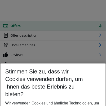
Offers
Offer description
Hotel amenities
Reviews
Location
Stimmen Sie zu, dass wir
Cookies verwenden dürfen, um
Customize your offer
Find the perfect deal which suits your best
Ihnen das beste Erlebnis zu
Your departure airport
bieten?
Any airport
Wir verwenden Cookies und ähnliche Technologien, um
Select your date range