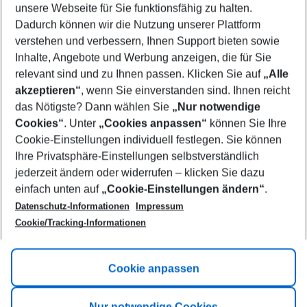
unsere Webseite für Sie funktionsfähig zu halten.
09/08/26
–
07/08/27
5-8 nights
Dadurch können wir die Nutzung unserer Plattform
Who will travel
verstehen und verbessern, Ihnen Support bieten sowie
2 adults
No children
Inhalte, Angebote und Werbung anzeigen, die für Sie
relevant sind und zu Ihnen passen. Klicken Sie auf
„Alle
Show more filter
akzeptieren“
, wenn Sie einverstanden sind. Ihnen reicht
das Nötigste? Dann wählen Sie
„Nur notwendige
Cookies“
. Unter
„Cookies anpassen“
können Sie Ihre
Cookie-Einstellungen individuell festlegen. Sie können
Ihre Privatsphäre-Einstellungen selbstverständlich
jederzeit ändern oder widerrufen – klicken Sie dazu
Footer
einfach unten auf
„Cookie-Einstellungen ändern“
.
Footer navigation
Title A
Datenschutz-Informationen
Impressum
Cookie/Tracking-Informationen
Link A
Title B
Link A
Cookie anpassen
Title C
Link A
Nur notwendige Cookies