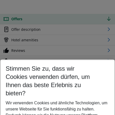
Offers
Offer description
Hotel amenities
Reviews
Location
Stimmen Sie zu, dass wir
Cookies verwenden dürfen, um
Customize your offer
Find the perfect deal which suits your best
Ihnen das beste Erlebnis zu
Your departure airport
bieten?
Any airport
Wir verwenden Cookies und ähnliche Technologien, um
Select your date range
unsere Webseite für Sie funktionsfähig zu halten.
11/08/26
–
09/08/27
5-8 nights