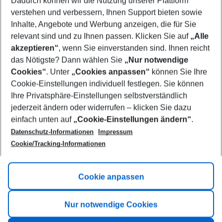
Dadurch können wir die Nutzung unserer Plattform
Who will travel
verstehen und verbessern, Ihnen Support bieten sowie
2 adults
No children
Inhalte, Angebote und Werbung anzeigen, die für Sie
relevant sind und zu Ihnen passen. Klicken Sie auf
„Alle
Show more filter
akzeptieren“
, wenn Sie einverstanden sind. Ihnen reicht
das Nötigste? Dann wählen Sie
„Nur notwendige
Cookies“
. Unter
„Cookies anpassen“
können Sie Ihre
Cookie-Einstellungen individuell festlegen. Sie können
Ihre Privatsphäre-Einstellungen selbstverständlich
jederzeit ändern oder widerrufen – klicken Sie dazu
Footer
einfach unten auf
„Cookie-Einstellungen ändern“
.
Footer navigation
Title A
Datenschutz-Informationen
Impressum
Cookie/Tracking-Informationen
Link A
Title B
Link A
Cookie anpassen
Title C
Link A
Nur notwendige Cookies