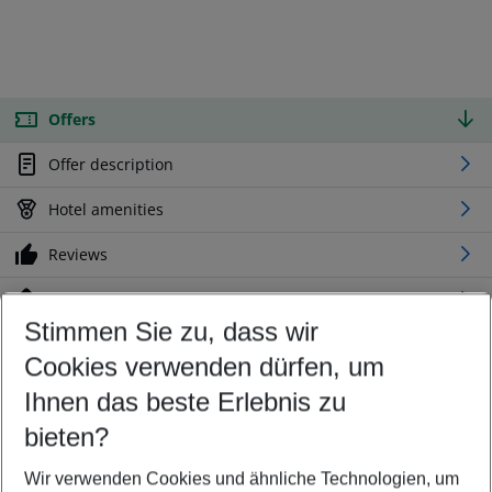
Offers
Offer description
Hotel amenities
Reviews
Location
Stimmen Sie zu, dass wir
Cookies verwenden dürfen, um
Customize your offer
Find the perfect deal which suits your best
Ihnen das beste Erlebnis zu
Your departure airport
bieten?
Any airport
Wir verwenden Cookies und ähnliche Technologien, um
Select your date range