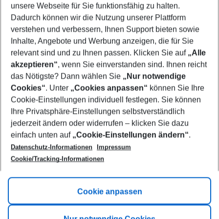
unsere Webseite für Sie funktionsfähig zu halten.
08/08/26
–
06/08/27
5-8 nights
Dadurch können wir die Nutzung unserer Plattform
Who will travel
verstehen und verbessern, Ihnen Support bieten sowie
2 adults
No children
Inhalte, Angebote und Werbung anzeigen, die für Sie
relevant sind und zu Ihnen passen. Klicken Sie auf
„Alle
Show more filter
akzeptieren“
, wenn Sie einverstanden sind. Ihnen reicht
das Nötigste? Dann wählen Sie
„Nur notwendige
Cookies“
. Unter
„Cookies anpassen“
können Sie Ihre
Cookie-Einstellungen individuell festlegen. Sie können
Ihre Privatsphäre-Einstellungen selbstverständlich
jederzeit ändern oder widerrufen – klicken Sie dazu
Footer
einfach unten auf
„Cookie-Einstellungen ändern“
.
Footer navigation
Title A
Datenschutz-Informationen
Impressum
Cookie/Tracking-Informationen
Link A
Title B
Link A
Cookie anpassen
Title C
Link A
Nur notwendige Cookies